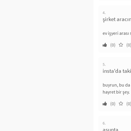
4.
şirket aracı
ev işyeri arası
(0)
(0
5.
insta'da tak
buyrun, bu da y
hayret bir şey.
(0)
(0
6.
asunta