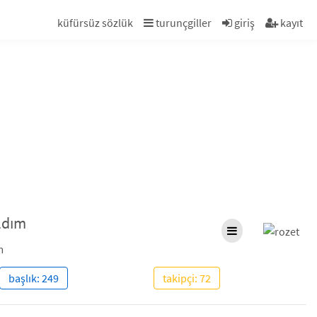
küfürsüz sözlük
turunçgiller
giriş
kayıt
ldım
m
başlık: 249
takipçi: 72