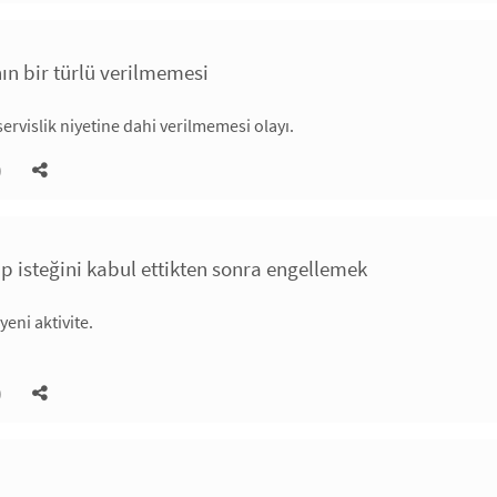
nın bir türlü verilmemesi
 servislik niyetine dahi verilmemesi olayı.
)
ip isteğini kabul ettikten sonra engellemek
eni aktivite.
)