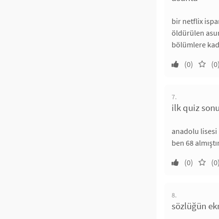
bir netflix ispa
öldürülen asun
bölümlere kad
(0)
(0
7.
ilk quiz son
anadolu lisesi 
ben 68 almıştı
(0)
(0
8.
sözlüğün e