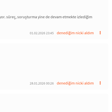
ıyor. süreç, soruşturma yine de devam etmekte izlediğim
denediğim nicki aldım
01.02.2026 23:45
denediğim nicki aldım
28.01.2026 00:26