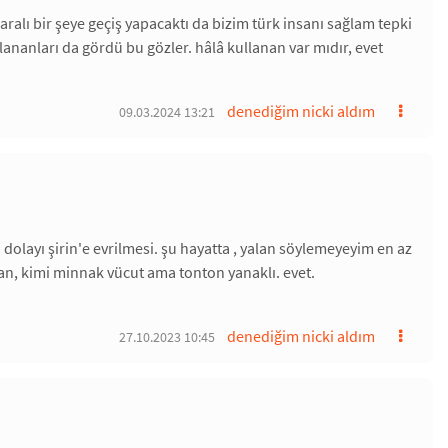
ralı bir şeye geçiş yapacaktı da bizim türk insanı sağlam tepki
llananları da gördü bu gözler. hâlâ kullanan var mıdır, evet
denediğim nicki aldım
09.03.2024 13:21
layı şirin'e evrilmesi. şu hayatta , yalan söylemeyeyim en az
man, kimi minnak vücut ama tonton yanaklı. evet.
denediğim nicki aldım
27.10.2023 10:45