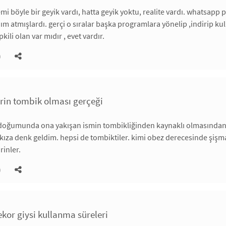
 böyle bir geyik vardı, hatta geyik yoktu, realite vardı. whatsapp pa
dım atmışlardı. gerçi o sıralar başka programlara yönelip ,indirip ku
pkili olan var mıdır , evet vardır.
)
lerin tombik olması gerçeği
doğumunda ona yakışan ismin tombikliğinden kaynaklı olmasından do
li kıza denk geldim. hepsi de tombiktiler. kimi obez derecesinde şiş
irinler.
)
ekor giysi kullanma süreleri