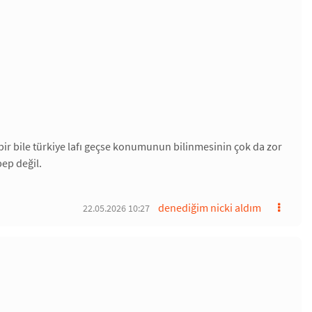
bir bile türkiye lafı geçse konumunun bilinmesinin çok da zor
bep değil.
denediğim nicki aldım
22.05.2026 10:27