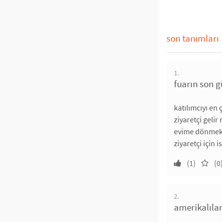
son tanımları
1.
fuarın son 
katılımcıyı en
ziyaretçi geli
evime dönmek 
ziyaretçi için 
(1)
(0
2.
amerikalılar