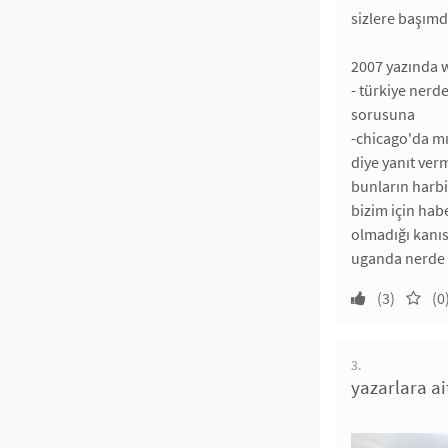
sizlere başımd
2007 yazında w
- türkiye nerd
sorusuna
-chicago'da mı
diye yanıt ve
bunların harbi
bizim için hab
olmadığı kanıs
uganda nerde 
(3)
(0
3.
yazarlara ai