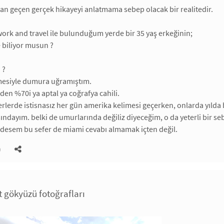
an geçen gerçek hikayeyi anlatmama sebep olacak bir realitedir.
ork and travel ile bulunduğum yerde bir 35 yaş erkeğinin;
e biliyor musun ?
 ?
rmesiyle dumura uğramıştım.
den %70i ya aptal ya coğrafya cahili.
erlerde istisnasız her gün amerika kelimesi geçerken, onlarda yılda 
ındayım. belki de umurlarında değiliz diyeceğim, o da yeterli bir se
desem bu sefer de miami cevabı almamak içten değil.
)
t gökyüzü fotoğrafları