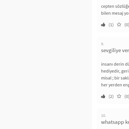
cepten sözlüğe
bilen mesaj yo
(1)
(0
9.
sevgiliye v
insanı derin d
hediyedir, ger
misal ; bir sa
her yerden eng
(2)
(0
10.
whatsapp ku