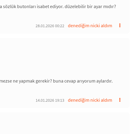
sözlük butonları isabet ediyor. düzelebilir bir ayar mıdır?
denediğim nicki aldım
28.01.2026 00:22
vermezse ne yapmak gerekir? buna cevap arıyorum aylardır.
denediğim nicki aldım
14.01.2026 19:13