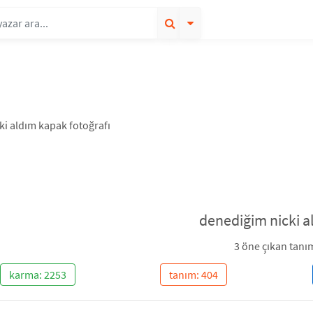
denediğim nicki a
3 öne çıkan tanı
karma: 2253
tanım: 404