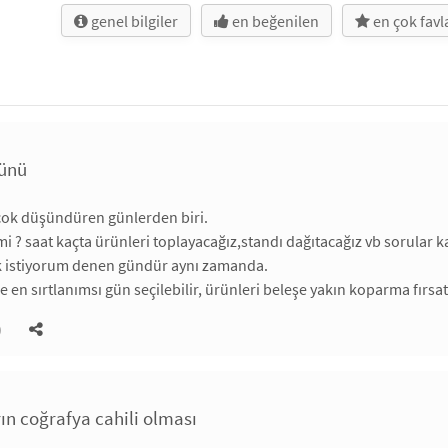
genel bilgiler
en beğenilen
en çok fav
günü
 çok düşündüren günlerden biri.
r mi ? saat kaçta ürünleri toplayacağız,standı dağıtacağız vb sorular
istiyorum denen gündür aynı zamanda.
ise en sırtlanımsı gün seçilebilir, ürünleri beleşe yakın koparma fırsa
)
ın coğrafya cahili olması