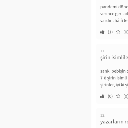
pandemi dönemi
verince geri a
vardır.. hâlâ te
(1)
(0
11.
şirin isimli
sanki bebişin 
7-8 şirin isim
şirinler, iyi ki ş
(0)
(0
12.
yazarların r