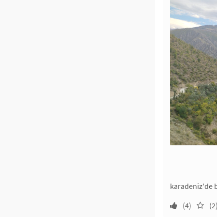
karadeniz'de b
(4)
(2