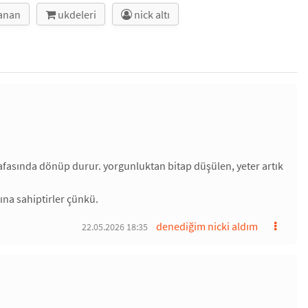
lanan
ukdeleri
nick altı
 kafasında dönüp durur. yorgunluktan bitap düşülen, yeter artık
tına sahiptirler çünkü.
denediğim nicki aldım
22.05.2026 18:35