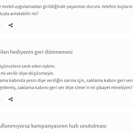
 mobil uygulamadan girildiğinde yaşanılan durum. telefon tuşlarına 
luyla anlatabilir mi?
)
erilen hediyenin geri dönmemesi
üşüncelere sevk eden eylem.
i mi verilir diye düşünmeyin.
klama kabında yesin diye verdiğin sarma için, saklama kabını geri 
ellemiş, saklama kabımı geri ver diye cimer'e mi şikayet etmeliyim?
)
llanmıyoruz kampanyasının hızlı unutulması