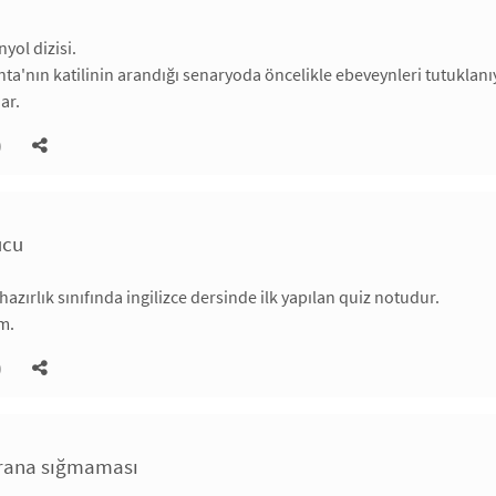
nyol dizisi.
ta'nın katilinin arandığı senaryoda öncelikle ebeveynleri tutuklan
ar.
)
ucu
hazırlık sınıfında ingilizce dersinde ilk yapılan quiz notudur.
m.
)
krana sığmaması