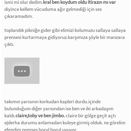
ismi mi olur dedim.
kral ben koydum oldu itirazın mı var
diyince kellem vücuduma ağır gelmediği için ses
çıkaramadım.
toplandık pikniğe gider gibi elimizi kolumuzu sallaya sallaya
prensesi kurtarmaya gidiyoruz.karşımıza şöyle bir manzara
çıktı.
takımın yarısının korkudan kapleri durdu.içinde
bulunduğum diğer yarısından ise ben ve iki arkadaşım
kaldı.
claire,toby ve ben jimbo.
claire bir gölge geçit açtı
ejderha durumu anlamadan kuleye girmiş olduk. ne görelim
efendim prenses horul horul uyuyor.