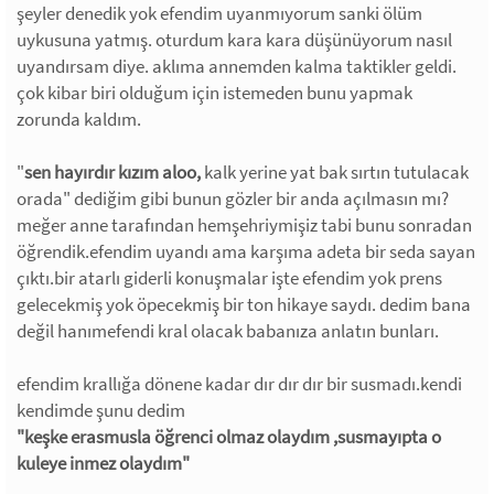
şeyler denedik yok efendim uyanmıyorum sanki ölüm
uykusuna yatmış. oturdum kara kara düşünüyorum nasıl
uyandırsam diye. aklıma annemden kalma taktikler geldi.
çok kibar biri olduğum için istemeden bunu yapmak
zorunda kaldım.
"
sen hayırdır kızım aloo,
kalk yerine yat bak sırtın tutulacak
orada" dediğim gibi bunun gözler bir anda açılmasın mı?
meğer anne tarafından hemşehriymişiz tabi bunu sonradan
öğrendik.efendim uyandı ama karşıma adeta bir seda sayan
çıktı.bir atarlı giderli konuşmalar işte efendim yok prens
gelecekmiş yok öpecekmiş bir ton hikaye saydı. dedim bana
değil hanımefendi kral olacak babanıza anlatın bunları.
efendim krallığa dönene kadar dır dır dır bir susmadı.kendi
kendimde şunu dedim
"keşke erasmusla öğrenci olmaz olaydım ,susmayıpta o
kuleye inmez olaydım"