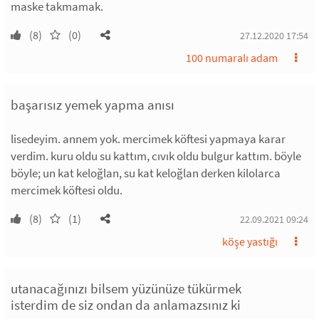
maske takmamak.
(8)
(0)
27.12.2020 17:54
100 numaralı adam
başarısız yemek yapma anısı
lisedeyim. annem yok. mercimek köftesi yapmaya karar
verdim. kuru oldu su kattım, cıvık oldu bulgur kattım. böyle
böyle; un kat keloğlan, su kat keloğlan derken kilolarca
mercimek köftesi oldu.
(8)
(1)
22.09.2021 09:24
köşe yastığı
utanacağınızı bilsem yüzünüze tükürmek
isterdim de siz ondan da anlamazsınız ki