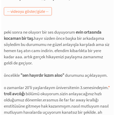
peki sonra ne oluyorr bir ses duyuyorum
evin ortasında
kocaman bir taş.
hayır sizden önce başka bir arkadaşıma
söyledim bu durumumu ne güzel anlayışla karşıladı ama siz
hemen taş atın camı indirin. efendim kibarlıkta bir yere
kadar aaa. artık gerçek hikayenizi paylaşma zamanımız
geldi de geçiyor.
öncelikle
"sen hayırdır kızım aloo"
durumunu açıklayayım.
o zamanlar 20'li yaşlardayım üniversitenin 3.senesindeyim.
*
troll avcılığı
bölümü okuyorum.sizin anlayacağınız hızlı
olduğumuz dönemler.erasmus ile far far away krallığı
enstitüsüne gitmeye hak kazanmışım.nasıl mutluyum nasıl
mutluyum havalarda uçuyorum kanatsız bir şekilde. ah