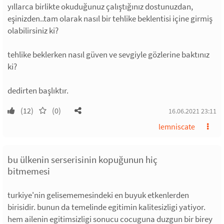
yıllarca birlikte okuduğunuz çalıştığınız dostunuzdan,
eşinizden..tam olarak nasıl bir tehlike beklentisi içine girmiş
olabilirsiniz ki?
tehlike beklerken nasıl güven ve sevgiyle gözlerine baktınız
ki?
dedirten başlıktır.
(12)
(0)
16.06.2021 23:11
lemniscate
bu ülkenin serserisinin kopuğunun hiç
bitmemesi
turkiye'nin gelisememesindeki en buyuk etkenlerden
birisidir. bunun da temelinde egitimin kalitesizligi yatiyor.
hem ailenin egitimsizligi sonucu cocuguna duzgun bir birey