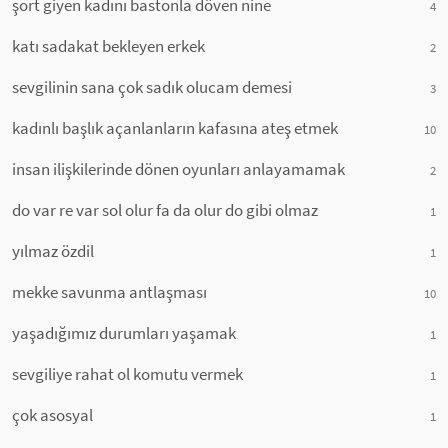
şort giyen kadını bastonla döven nine
4
katı sadakat bekleyen erkek
2
sevgilinin sana çok sadık olucam demesi
3
kadınlı başlık açanlanların kafasına ateş etmek
10
insan ilişkilerinde dönen oyunları anlayamamak
2
do var re var sol olur fa da olur do gibi olmaz
1
yılmaz özdil
1
mekke savunma antlaşması
10
yaşadığımız durumları yaşamak
1
sevgiliye rahat ol komutu vermek
1
çok asosyal
1