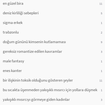
en güzel bira
11
deniz kirliliği sebepleri
5
sigma erkek
1
trabzonlu
2
doğum gününü kimsenin kutlamaması
9
gereksiz romantize edilen kavramlar
3
male fantasy
1
enes kanter
1
bir ilişkinin toksik olduğunu gösteren şeyler
11
bu sıcakta üşenmeden yakışıklı mısırcı için yollara düşmek
1
yakışıklı mısırcıyı görmeye giden kadınlar
3