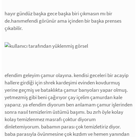
hayır gündüz başka gece başka biri çıkmasın mı bir
de.hanımefendi görünür ama içinden bir başka prenses
çıkabilir.
efendim geleyim çamur olayına. kendisi geceleri bir acayip
hallere girdiği için shrek kardeşimi evinden kovdurmuş
yerine geçmiş ve bataklıkta çamur banyoları yapar olmuş.
yetmezmiş gibi beni çağırıyor çay içelim çamurdan kale
yaparız. ya efendim diyorum ben anlamam çamur işlerinden
sonra nasıl temizlerim üstümü başımı. bu zırh öyle kolay
kolay temizlenmez masrafı çoktur diyorum
dinletemiyorum. babamın parası çok temizletiriz diyor.
baba parasıyla övünmesine çok kızdım ve hemen yanından