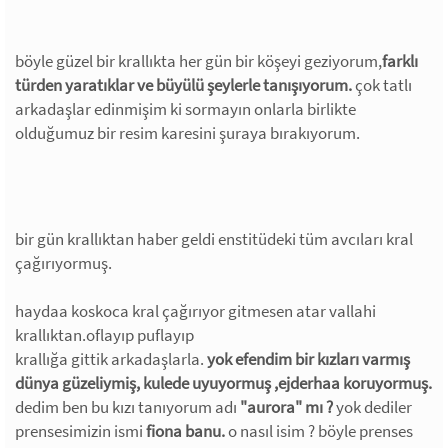
böyle güzel bir krallıkta her gün bir köşeyi geziyorum,
farklı
türden yaratıklar ve büyülü şeylerle tanışıyorum.
çok tatlı
arkadaşlar edinmişim ki sormayın onlarla birlikte
olduğumuz bir resim karesini şuraya bırakıyorum.
bir gün krallıktan haber geldi enstitüdeki tüm avcıları kral
çağırıyormuş.
haydaa koskoca kral çağırıyor gitmesen atar vallahi
krallıktan.oflayıp puflayıp
krallığa gittik arkadaşlarla.
yok efendim bir kızları varmış
dünya güzeliymiş, kulede uyuyormuş ,ejderhaa koruyormuş.
dedim ben bu kızı tanıyorum adı
"aurora" mı ?
yok dediler
prensesimizin ismi
fiona banu.
o nasıl isim ? böyle prenses