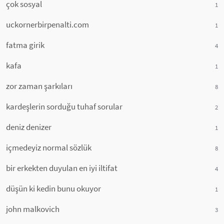
çok sosyal
1
uckornerbirpenalti.com
1
fatma girik
4
kafa
1
zor zaman şarkıları
8
kardeşlerin sorduğu tuhaf sorular
2
deniz denizer
1
içmedeyiz normal sözlük
8
bir erkekten duyulan en iyi iltifat
4
düşün ki kedin bunu okuyor
1
john malkovich
3