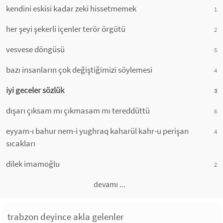
kendini eskisi kadar zeki hissetmemek
1
her şeyi şekerli içenler terör örgütü
2
vesvese döngüsü
5
bazı insanların çok değiştiğimizi söylemesi
4
iyi geceler sözlük
3
dışarı çıksam mı çıkmasam mı tereddüttü
6
eyyam-ı bahur nem-i yughraq kaharül kahr-u perişan
4
sıcakları
dilek imamoğlu
2
devamı ...
trabzon deyince akla gelenler