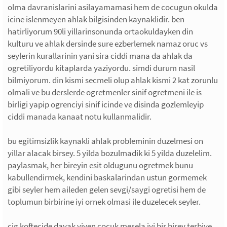
olma davranislarini asilayamamasi hem de cocugun okulda
icine islenmeyen ahlak bilgisinden kaynaklidir. ben
hatirliyorum 90li yillarinsonunda ortaokuldayken din
kulturu ve ahlak dersinde sure ezberlemek namaz oruc vs
seylerin kurallarinin yani sira ciddi mana da ahlak da
ogretiliyordu kitaplarda yaziyordu. simdi durum nasil
bilmiyorum. din kismi secmeli olup ahlak kismi 2 kat zorunlu
olmali ve bu derslerde ogretmenler sinif ogretmeni ile is
birligi yapip ogrenciyi sinif icinde ve disinda gozlemleyip
ciddi manada kanaat notu kullanmalidir.
bu egitimsizlik kaynakli ahlak probleminin duzelmesi on
yillar alacak birsey. 5 yilda bozulmadik ki 5 yilda duzelelim.
paylasmak, her bireyin esit oldugunu ogretmek bunu
kabullendirmek, kendini baskalarindan ustun gormemek
gibi seyler hem aileden gelen sevgi/saygi ogretisi hem de
toplumun birbirine iyi ornek olmasi ile duzelecek seyler.
cig koftecide dayak yiyen cocuk mesela iyi bir birey terbiye