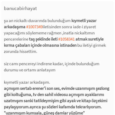
banucabirhayat
şu an nickaltı duvarında bulunduğum
kıymetli yazar
arkadaşıma
#1007349
iletisinden sonra iade-i ziyaret
yapacağımı söylememe rağmen ,inatla nickaltımın
pencerelerine
taş şeklinde ileti
#1058341
atmak suretiyle
kırma çabaları içinde olmasına istinaden
bu iletiyi girmek
zorunda hissettim.
siz camı pencereyi indirene kadar, içinde bulunduğum
durumu ve ortamı anlatayım
kıymetli yazar arkadaşım.
açmışım sertab erener'i son ses, evimde uzanmışım şezlong
gibi koltuğuma, tv den sahil videosu açmışım ayaklarımı
uzatmışım sanki tatildeymişim gibi ayak ve kitap özçekimi
paylaşıyorum.ayrıca şu sözleri kafamda tekrarlıyorum.
"uzanmışım kumsala, güneş damlar yüzüme"