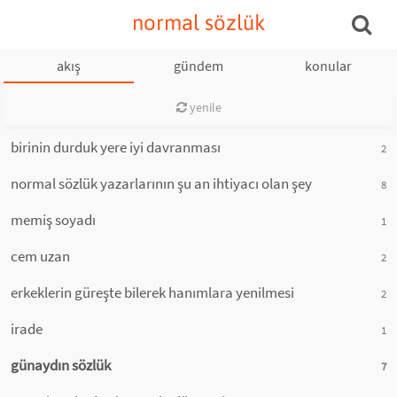
normal sözlük
akış
gündem
konular
yenile
birinin durduk yere iyi davranması
2
normal sözlük yazarlarının şu an ihtiyacı olan şey
8
memiş soyadı
1
cem uzan
2
erkeklerin güreşte bilerek hanımlara yenilmesi
2
irade
1
günaydın sözlük
7