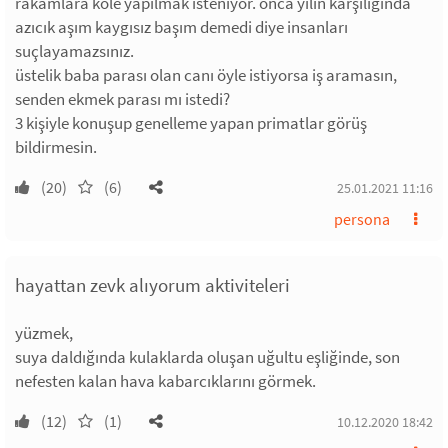
rakamlara köle yapılmak isteniyor. onca yılın karşılığında
azıcık aşım kaygısız başım demedi diye insanları
suçlayamazsınız.
üstelik baba parası olan canı öyle istiyorsa iş aramasın,
senden ekmek parası mı istedi?
3 kişiyle konuşup genelleme yapan primatlar görüş
bildirmesin.
(20)
(6)
25.01.2021 11:16
persona
hayattan zevk alıyorum aktiviteleri
yüzmek,
suya daldığında kulaklarda oluşan uğultu eşliğinde, son
nefesten kalan hava kabarcıklarını görmek.
(12)
(1)
10.12.2020 18:42