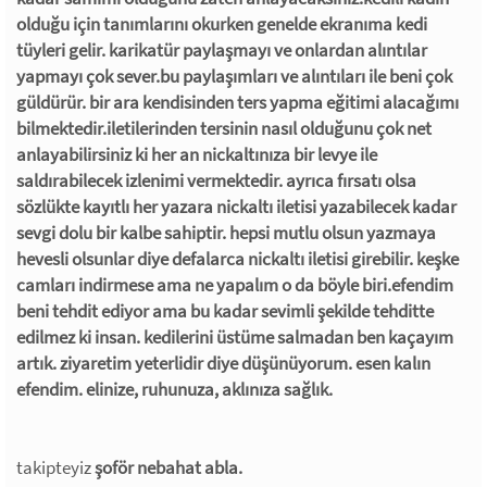
olduğu için tanımlarını okurken genelde ekranıma kedi
tüyleri gelir. karikatür paylaşmayı ve onlardan alıntılar
yapmayı çok sever.bu paylaşımları ve alıntıları ile beni çok
güldürür. bir ara kendisinden ters yapma eğitimi alacağımı
bilmektedir.iletilerinden tersinin nasıl olduğunu çok net
anlayabilirsiniz ki her an nickaltınıza bir levye ile
saldırabilecek izlenimi vermektedir. ayrıca fırsatı olsa
sözlükte kayıtlı her yazara nickaltı iletisi yazabilecek kadar
sevgi dolu bir kalbe sahiptir. hepsi mutlu olsun yazmaya
hevesli olsunlar diye defalarca nickaltı iletisi girebilir. keşke
camları indirmese ama ne yapalım o da böyle biri.efendim
beni tehdit ediyor ama bu kadar sevimli şekilde tehditte
edilmez ki insan. kedilerini üstüme salmadan ben kaçayım
artık. ziyaretim yeterlidir diye düşünüyorum. esen kalın
efendim. elinize, ruhunuza, aklınıza sağlık.
takipteyiz
şoför nebahat abla.