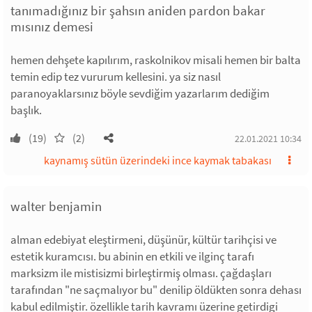
tanımadığınız bir şahsın aniden pardon bakar
mısınız demesi
hemen dehşete kapılırım, raskolnikov misali hemen bir balta
temin edip tez vururum kellesini. ya siz nasıl
paranoyaklarsınız böyle sevdiğim yazarlarım dediğim
başlık.
(19)
(2)
22.01.2021 10:34
kaynamış sütün üzerindeki ince kaymak tabakası
walter benjamin
alman edebiyat eleştirmeni, düşünür, kültür tarihçisi ve
estetik kuramcısı. bu abinin en etkili ve ilginç tarafı
marksizm ile mistisizmi birleştirmiş olması. çağdaşları
tarafından "ne saçmalıyor bu" denilip öldükten sonra dehası
kabul edilmiştir. özellikle tarih kavramı üzerine getirdigi