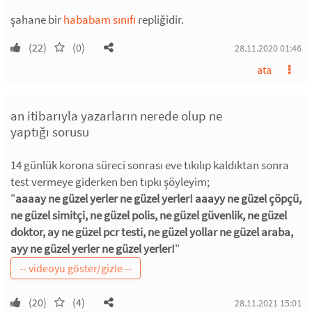
şahane bir
hababam sınıfı
repliğidir.
(22)
(0)
28.11.2020 01:46
ata
an itibarıyla yazarların nerede olup ne
yaptığı sorusu
14 günlük korona süreci sonrası eve tıkılıp kaldıktan sonra
test vermeye giderken ben tıpkı şöyleyim;
"
aaaay ne güzel yerler ne güzel yerler! aaayy ne güzel çöpçü,
ne güzel simitçi, ne güzel polis, ne güzel güvenlik, ne güzel
doktor, ay ne güzel pcr testi, ne güzel yollar ne güzel araba,
ayy ne güzel yerler ne güzel yerler!
"
(20)
(4)
28.11.2021 15:01