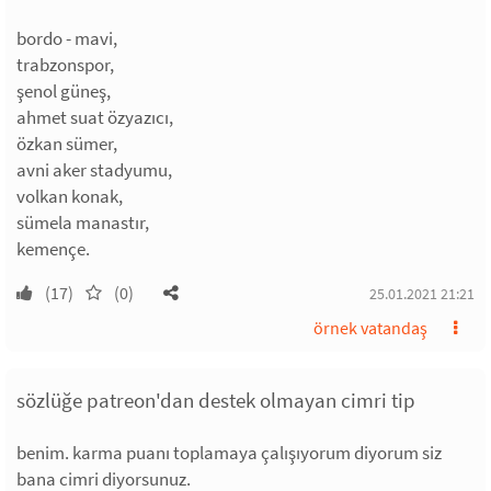
bordo - mavi,
trabzonspor,
şenol güneş,
ahmet suat özyazıcı,
özkan sümer,
avni aker stadyumu,
volkan konak,
sümela manastır,
kemençe.
(17)
(0)
25.01.2021 21:21
örnek vatandaş
sözlüğe patreon'dan destek olmayan cimri tip
benim. karma puanı toplamaya çalışıyorum diyorum siz
bana cimri diyorsunuz.