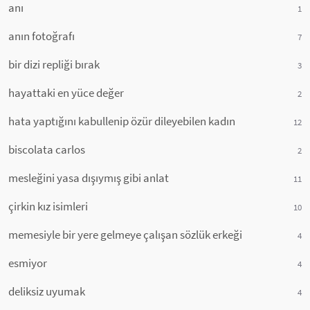
anı
1
anın fotoğrafı
7
bir dizi repliği bırak
3
hayattaki en yüce değer
2
hata yaptığını kabullenip özür dileyebilen kadın
12
biscolata carlos
2
mesleğini yasa dışıymış gibi anlat
11
çirkin kız isimleri
10
memesiyle bir yere gelmeye çalışan sözlük erkeği
4
esmiyor
4
deliksiz uyumak
4