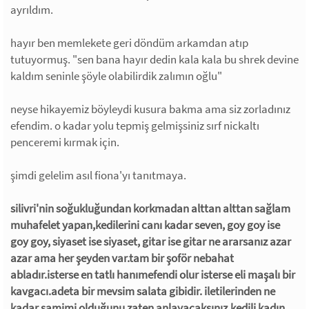
ayrıldım.
hayır ben memlekete geri döndüm arkamdan atıp
tutuyormuş. "sen bana hayır dedin kala kala bu shrek devine
kaldım seninle şöyle olabilirdik zalımın oğlu"
neyse hikayemiz böyleydi kusura bakma ama siz zorladınız
efendim. o kadar yolu tepmiş gelmişsiniz sırf nickaltı
penceremi kırmak için.
şimdi gelelim asıl fiona'yı tanıtmaya.
silivri'nin soğukluğundan korkmadan alttan alttan sağlam
muhafelet yapan,kedilerini canı kadar seven, goy goy ise
goy goy, siyaset ise siyaset, gitar ise gitar ne ararsanız azar
azar ama her şeyden var.tam bir şoför nebahat
abladır.isterse en tatlı hanımefendi olur isterse eli maşalı bir
kavgacı.adeta bir mevsim salata gibidir. iletilerinden ne
kadar samimi olduğunu zaten anlayacaksınız.kedili kadın