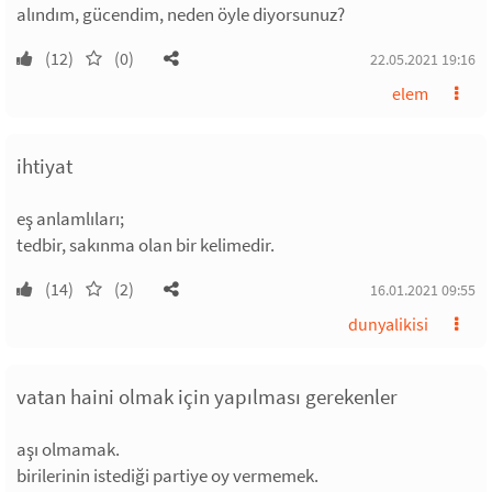
alındım, gücendim, neden öyle diyorsunuz?
(12)
(0)
22.05.2021 19:16
elem
ihtiyat
eş anlamlıları;
tedbir, sakınma olan bir kelimedir.
(14)
(2)
16.01.2021 09:55
dunyalikisi
vatan haini olmak için yapılması gerekenler
aşı olmamak.
birilerinin istediği partiye oy vermemek.