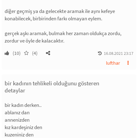
diğer geçmiş ya da gelecekte aramak ile aynı kefeye
konabilecek, birbirinden farkı olmayan eylem.
gerçek aşkı aramak, bulmak her zaman oldukça zordu,
zordur ve öyle de kalacaktır.
(10)
(4)
16.08.2021 23:17
lufthar
bir kadının tehlikeli olduğunu gösteren
detaylar
bir kadın derken..
ablanız dan
annenizden
kız kardeşiniz den
kuzeniniz den