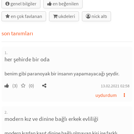
genel bilgiler
en beğenilen
en çok favlanan
ukdeleri
nick altı
son tanımları
1.
her şehirde bir oda
benim gibi paranoyak bir insanın yapamayacağı şeydir.
(3)
(0)
13.02.2021 02:58
uydurdum
2.
modern kız ve dinine bağlı erkek evliliği
modern kızdan kasıt dinine bağlı olmayan kişi ise farklı