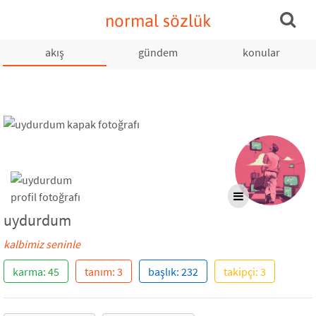
normal sözlük
akış
gündem
konular
uydurdum
kalbimiz seninle
karma: 45
tanım: 3
başlık: 232
takipçi: 3