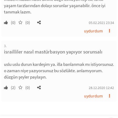
yaşam tarzlarından dolayı sorunlar yaşanabilir. önce iyi
tanımak lazım.
(0)
(0)
05.02.2021 23:34
uydurdum
3.
israilliler nasıl mastürbasyon yapıyor sorunsalı
uslu uslu durun kardeşim ya. illa banlanmak mı istiyorsunuz.
o zaman niye yazıyorsunuz bu sözlükte. anlamıyorum.
düzgün şeyler paylaşın.
(2)
(0)
28.12.2020 12:42
uydurdum