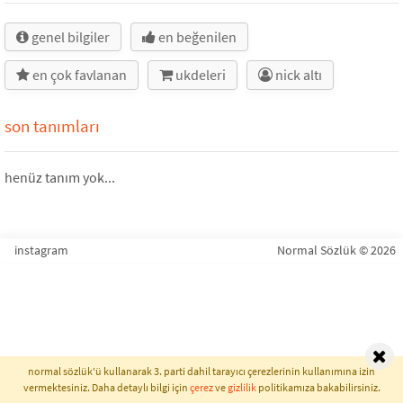
genel bilgiler
en beğenilen
en çok favlanan
ukdeleri
nick altı
son tanımları
henüz tanım yok...
instagram
Normal Sözlük © 2026
normal sözlük'ü kullanarak 3. parti dahil tarayıcı çerezlerinin kullanımına izin
vermektesiniz. Daha detaylı bilgi için
çerez
ve
gizlilik
politikamıza bakabilirsiniz.