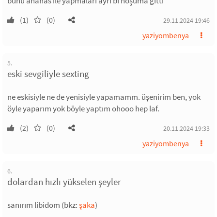
bunu ananas ile yapmaları ayrı bi hoşuma gitti
(1)
(0)
29.11.2024 19:46
yaziyombenya
5.
eski sevgiliyle sexting
ne eskisiyle ne de yenisiyle yapamamm. üşenirim ben, yok
öyle yaparım yok böyle yaptım ohooo hep laf.
(2)
(0)
20.11.2024 19:33
yaziyombenya
6.
dolardan hızlı yükselen şeyler
sanırım libidom (bkz:
şaka
)