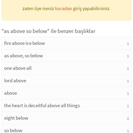
zaten üye iseniz
buradan
giriş yapabilirsiniz.
"as above so below" ile benzer başlıklar
fire above ice below
1
as above, so below
1
one above all
1
lord above
1
above
1
the heart is deceitful above all things
1
eight below
2
so below
1