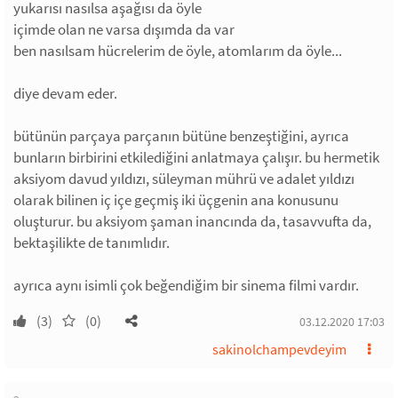
yukarısı nasılsa aşağısı da öyle
içimde olan ne varsa dışımda da var
ben nasılsam hücrelerim de öyle, atomlarım da öyle...
diye devam eder.
bütünün parçaya parçanın bütüne benzeştiğini, ayrıca
bunların birbirini etkilediğini anlatmaya çalışır. bu hermetik
aksiyom davud yıldızı, süleyman mührü ve adalet yıldızı
olarak bilinen iç içe geçmiş iki üçgenin ana konusunu
oluşturur. bu aksiyom şaman inancında da, tasavvufta da,
bektaşilikte de tanımlıdır.
ayrıca aynı isimli çok beğendiğim bir sinema filmi vardır.
(3)
(0)
03.12.2020 17:03
sakinolchampevdeyim