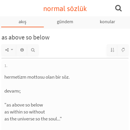
normal sözlük
akış
gündem
konular
as above so below
1.
hermetizm mottosu olan bir söz.
devamı;
"as above so below
as within so without
as the universe so the soul..."