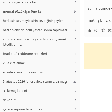
almanca güzel şarkılar
3
aynı albümdeki
normal sözlük için öneriler
14
müthiş bir gr
herkesin sevmeyip sizin sevdiğiniz şeyler
3
bazı erkeklerin belli yaştan sonra sapıtması
(0)
(0
2
sizi stalklayan sözlük yazarlarına söylemek
13
istedikleriniz
brad pitt'i reddetme replikleri
11
villa kiralamak
3
evinde klima olmayan insan
5
5 ağustos 2026 fenerbahçe sturm graz maçı
21
kırmış kalbini
2
deve sütü
1
gazete kuponu biriktirmek
1