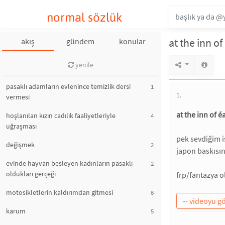
normal sözlük
at the inn o
akış
gündem
konular
yenile
pasaklı adamların evlenince temizlik dersi
1
1.
vermesi
at the inn of 
hoşlanılan kızın cadılık faaliyetleriyle
4
uğraşması
pek sevdiğim i
değişmek
2
japon baskısın
evinde hayvan besleyen kadınların pasaklı
2
oldukları gerçeği
frp/fantazya o
motosikletlerin kaldırımdan gitmesi
6
karum
5