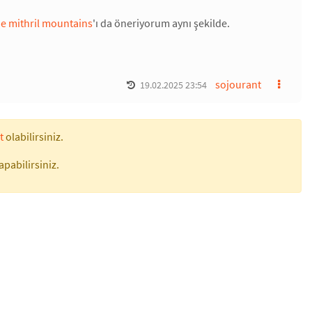
e mithril mountains
'ı da öneriyorum aynı şekilde.
sojourant
19.02.2025 23:54
t
olabilirsiniz.
apabilirsiniz.