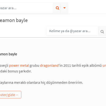
f eamon bayle
éamon bayle
sveçli
power metal
grubu
dragonland
'in 2011 tarihli epik albümü
un
daki bonus şarkıdır.
laylarına meraklı olanlara hiç düşünmeden öneririm.