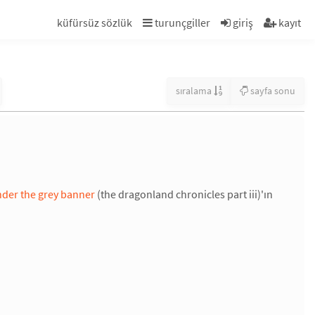
küfürsüz sözlük
turunçgiller
giriş
kayıt
sıralama
sayfa sonu
der the grey banner
(the dragonland chronicles part iii)'ın