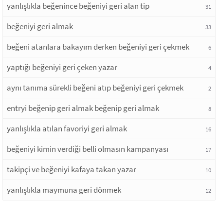
yanlışlıkla beğenince beğeniyi geri alan tip
31
beğeniyi geri almak
33
beğeni atanlara bakayım derken beğeniyi geri çekmek
6
yaptığı beğeniyi geri çeken yazar
4
aynı tanıma sürekli beğeni atıp beğeniyi geri çekmek
2
entryi beğenip geri almak beğenip geri almak
8
yanlışlıkla atılan favoriyi geri almak
16
beğeniyi kimin verdiği belli olmasın kampanyası
17
takipçi ve beğeniyi kafaya takan yazar
10
yanlışlıkla maymuna geri dönmek
12