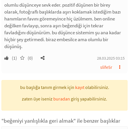
olumlu düşünceye sevk eder. pozitif düşünen bir birey
olarak, fotoğraflı başlıklarda aşırı koklamak istediğim bazı
hanımların favını göremeyince hiç üzülmem. ben online
değilken favlayıp, sonra aşırı beğendiği için tekrar
favladığını düşünürüm. bu düşünce sistemim şu ana kadar
hiçbir şey getirmedi. biraz embesilce ama olumlu bir
düşünüş.
(1)
(0)
28.03.2025 03:15
slife5r
bu başlığa tanım girmek için
kayıt
olabilirsiniz.
zaten üye iseniz
buradan
giriş yapabilirsiniz.
"beğeniyi yanlışlıkla geri almak" ile benzer başlıklar