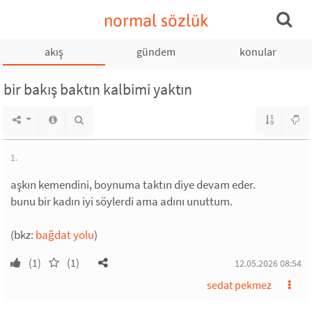
normal sözlük
akış
gündem
konular
bir bakış baktın kalbimi yaktın
1.
aşkın kemendini, boynuma taktın diye devam eder.
bunu bir kadın iyi söylerdi ama adını unuttum.
(bkz:
bağdat yolu
)
(1)
(1)
12.05.2026 08:54
sedat pekmez