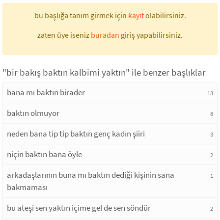
bu başlığa tanım girmek için
kayıt
olabilirsiniz.
zaten üye iseniz
buradan
giriş yapabilirsiniz.
"bir bakış baktın kalbimi yaktın" ile benzer başlıklar
bana mı baktın birader
13
baktın olmuyor
8
neden bana tip tip baktın genç kadın şiiri
3
niçin baktın bana öyle
2
arkadaşlarının buna mı baktın dediği kişinin sana
1
bakmaması
bu ateşi sen yaktın içime gel de sen söndür
2