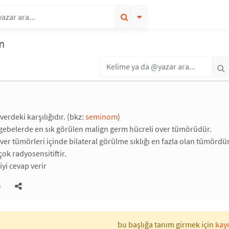
m
rdeki karşılığıdır. (bkz:
seminom
)
gebelerde en sık görülen malign germ hücreli over tümörüdür.
ver tümörleri içinde bilateral görülme sıklığı en fazla olan tümördür
ok radyosensitiftir.
iyi cevap verir
)
bu başlığa tanım girmek için
kayı