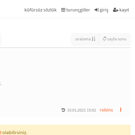
küfürsüz sözlük
turunçgiller
giriş
kayıt
sıralama
sayfa sonu
.
robins
10.01.2021 15:02
t
olabilirsiniz.