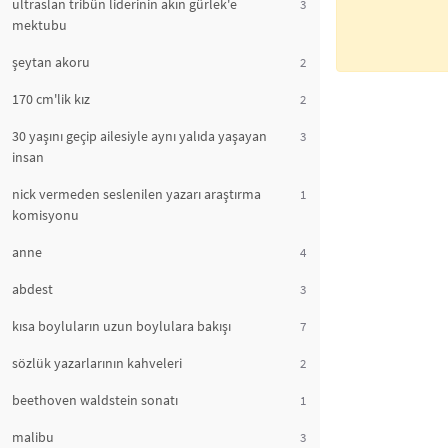
ultraslan tribün liderinin akın gürlek'e
3
mektubu
şeytan akoru
2
170 cm'lik kız
2
30 yaşını geçip ailesiyle aynı yalıda yaşayan
3
insan
nick vermeden seslenilen yazarı araştırma
1
komisyonu
anne
4
abdest
3
kısa boyluların uzun boylulara bakışı
7
sözlük yazarlarının kahveleri
2
beethoven waldstein sonatı
1
malibu
3