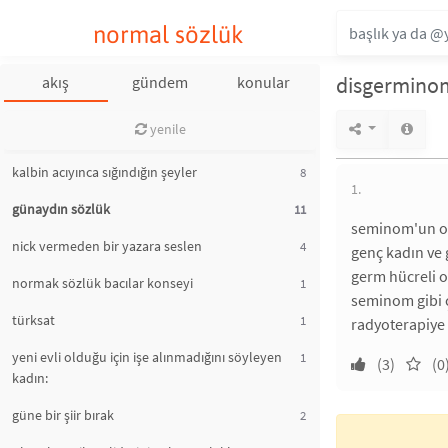
normal sözlük
disgermino
akış
gündem
konular
yenile
kalbin acıyınca sığındığın şeyler
8
1.
günaydın sözlük
11
seminom'un ove
nick vermeden bir yazara seslen
4
genç kadın ve 
germ hücreli o
normak sözlük bacılar konseyi
1
seminom gibi ç
türksat
1
radyoterapiye 
yeni evli olduğu için işe alınmadığını söyleyen
1
(3)
(0
kadın:
güne bir şiir bırak
2