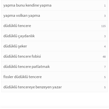
yapma bunu kendine yapma
1
yapma volkan yapma
3
düdüklü tencere
115
düdüklü çaydanlık
3
düdüklü şeker
4
düdüklü tencere fobisi
48
düdüklü tencere patlatmak
7
fissler düdüklü tencere
5
düdüklü tencereye benzeyen yazar
5