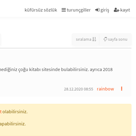
küfürsüz sözlük
turunçgiller
giriş
kayıt
sıralama
sayfa sonu
diğiniz çoğu kitabı sitesinde bulabilirsiniz. ayrıca 2018
rainbow
28.12.2020 08:55
t
olabilirsiniz.
apabilirsiniz.