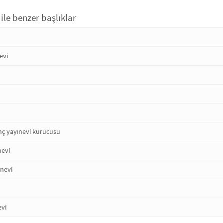
 ile benzer başlıklar
evi
nç yayınevi kurucusu
nevi
ınevi
evi