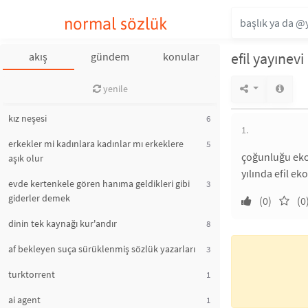
normal sözlük
efil yayınevi
akış
gündem
konular
yenile
kız neşesi
6
1.
erkekler mi kadınlara kadınlar mı erkeklere
5
çoğunluğu ekon
aşık olur
yılında efil ek
evde kertenkele gören hanıma geldikleri gibi
3
giderler demek
(0)
(0
dinin tek kaynağı kur'andır
8
af bekleyen suça sürüklenmiş sözlük yazarları
3
turktorrent
1
ai agent
1