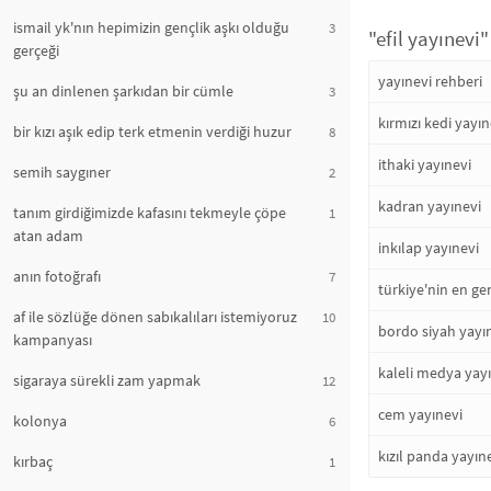
ismail yk'nın hepimizin gençlik aşkı olduğu
3
"efil yayınevi"
gerçeği
yayınevi rehberi
şu an dinlenen şarkıdan bir cümle
3
kırmızı kedi yayın
bir kızı aşık edip terk etmenin verdiği huzur
8
ithaki yayınevi
semih saygıner
2
kadran yayınevi
tanım girdiğimizde kafasını tekmeyle çöpe
1
atan adam
inkılap yayınevi
anın fotoğrafı
7
türkiye'nin en ge
af ile sözlüğe dönen sabıkalıları istemiyoruz
10
bordo siyah yayı
kampanyası
kaleli medya yay
sigaraya sürekli zam yapmak
12
cem yayınevi
kolonya
6
kızıl panda yayın
kırbaç
1