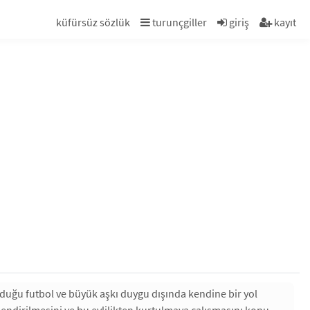
küfürsüz sözlük
turunçgiller
giriş
kayıt
olduğu futbol ve büyük aşkı duygu dışında kendine bir yol
lendirilmesini ve bu evlilikten kurtulmaya çalışmasını konu