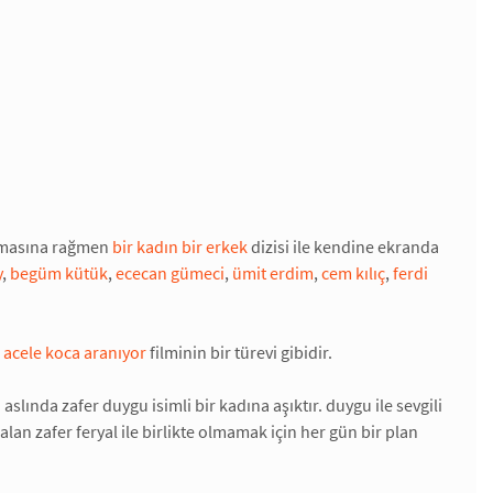
 olmasına rağmen
bir kadın bir erkek
dizisi ile kendine ekranda
y
,
begüm kütük
,
ececan gümeci
,
ümit erdim
,
cem kılıç
,
ferdi
ı
acele koca aranıyor
filminin bir türevi gibidir.
slında zafer duygu isimli bir kadına aşıktır. duygu ile sevgili
n zafer feryal ile birlikte olmamak için her gün bir plan