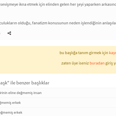
ni sevişmeye ikna etmek için elinden gelen her şeyi yaparken arkasında
ulukların olduğu, fanatizm konusunun neden işlendiğinin anlaşılam
)
bu başlığa tanım girmek için
kayı
zaten üye iseniz
buradan
giriş y
şk" ile benzer başlıklar
 birinin eline değmemiş insan
değmemiş erkek
değmemiş erkek