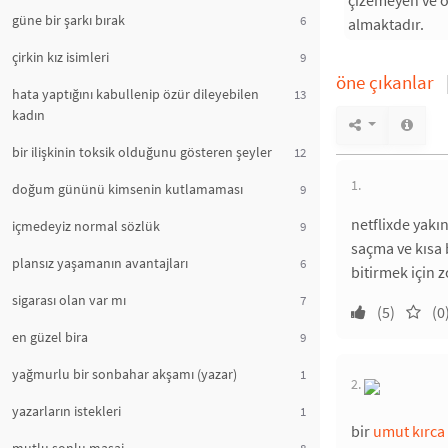
güne bir şarkı bırak
6
almaktadır.
çirkin kız isimleri
9
öne çıkanlar
hata yaptığını kabullenip özür dileyebilen
13
kadın
bir ilişkinin toksik olduğunu gösteren şeyler
12
1.
doğum gününü kimsenin kutlamaması
9
netflixde yakı
içmedeyiz normal sözlük
9
saçma ve kısa 
plansız yaşamanın avantajları
6
bitirmek için 
sigarası olan var mı
7
(5)
(0
en güzel bira
9
yağmurlu bir sonbahar akşamı (yazar)
1
2.
yazarların istekleri
1
bir
umut kırca
8