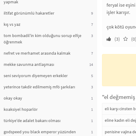
yapmak
feryal ise eşi
işler karışır.
iltifat görünümlü hakaretler
9
kış vs yaz
7
çok kötü oyunc
tom bombadil'in kim olduğunu sorup elfçe
3
(3)
(0
öğrenmek
nefret ve merhamet arasında kalmak
7
mekke savunma antlaşması
14
seni seviyorum diyemeyen erkekler
5
yeterince takdir edilmemiş mfö şarkıları
3
"el değmemiş a
okay okay
1
eli karşı cinsten
koaksiyel hoparlör
1
eline kadın eli 
türkiye'de adalet bakanı olması
1
penisine vajina 
godspeed you black emperor yüzünden
1