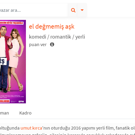
el değmemiş aşk
komedi / romantik / yerli
puan ver
gman
Kadro
oltuğunda
umut kırca
'nın oturduğu 2016 yapımı yerli film, fanatik 
lgunlaşamayan zafer'in, ailesinin kararıyla çocukluk arkadaşıyla ev