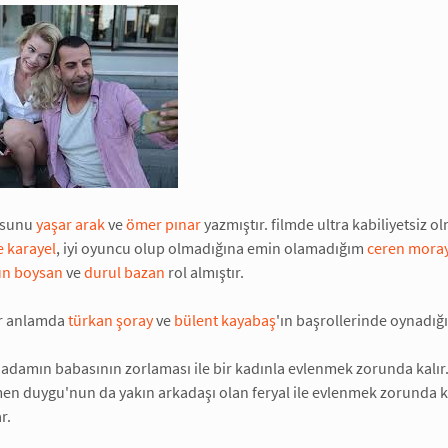
osunu
yaşar arak
ve
ömer pınar
yazmıştır. filmde ultra kabiliyetsiz
 karayel
, iyi oyuncu olup olmadığına emin olamadığım
ceren mora
un boysan
ve
durul bazan
rol almıştır.
ir anlamda
türkan şoray
ve
bülent kayabaş
'ın başrollerinde oynadığ
r adamın babasının zorlaması ile bir kadınla evlenmek zorunda kalır. a
n duygu'nun da yakın arkadaşı olan feryal ile evlenmek zorunda kala
r.