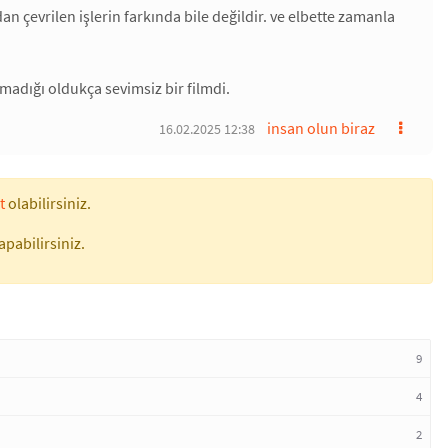
n çevrilen işlerin farkında bile değildir. ve elbette zamanla
adığı oldukça sevimsiz bir filmdi.
insan olun biraz
16.02.2025 12:38
t
olabilirsiniz.
apabilirsiniz.
9
4
2