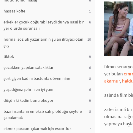
mutlu sonlu masaj
hassas köfte
1
erkekler çocuk doğurabilseydi dünya nasıl bir
6
yer olurdu sorunsalı
normal sözlük yazarlarının şu an ihtiyacı olan
10
şey
tiktok
9
filmin senary
çocukken yapılan salaklıklar
6
yer bulan
emre
şort giyen kadını bastonla döven nine
8
akarnur
,
hald
yaşadığınız şehrin en iyi yanı
6
aslında film b
düşün ki kedin bunu okuyor
9
zafer isimli bi
bazı insanların emeksiz sahip olduğu şeylere
8
olmasına rağme
çabalamak
yapmaya başla
ekmek parasını çıkarmak için escortluk
7