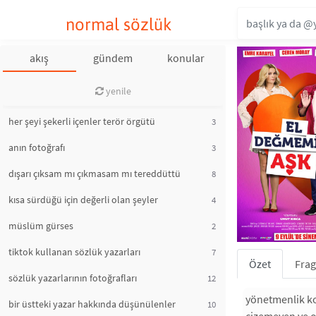
normal sözlük
akış
gündem
konular
yenile
her şeyi şekerli içenler terör örgütü
3
anın fotoğrafı
3
dışarı çıksam mı çıkmasam mı tereddüttü
8
kısa sürdüğü için değerli olan şeyler
4
müslüm gürses
2
tiktok kullanan sözlük yazarları
7
Özet
Fra
sözlük yazarlarının fotoğrafları
12
yönetmenlik k
bir üstteki yazar hakkında düşünülenler
10
çizemeyen ve o