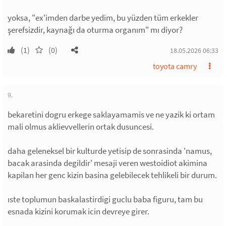
yoksa, "ex'imden darbe yedim, bu yüzden tüm erkekler
şerefsizdir, kaynağı da oturma organım" mı diyor?
(1)
(0)
18.05.2026 06:33
toyota camry
9.
bekaretini dogru erkege saklayamamis ve ne yazik ki ortam
mali olmus aklievvellerin ortak dusuncesi.
daha geleneksel bir kulturde yetisip de sonrasinda 'namus,
bacak arasinda degildir' mesaji veren westoidiot akimina
kapilan her genc kizin basina gelebilecek tehlikeli bir durum.
ıste toplumun baskalastirdigi guclu baba figuru, tam bu
esnada kizini korumak icin devreye girer.