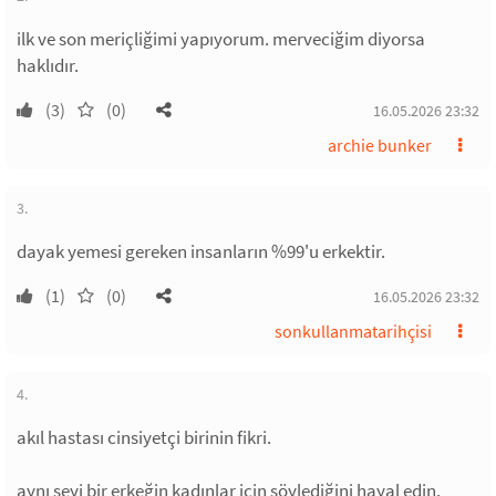
ilk ve son meriçliğimi yapıyorum. merveciğim diyorsa
haklıdır.
(3)
(0)
16.05.2026 23:32
archie bunker
3.
dayak yemesi gereken insanların %99'u erkektir.
(1)
(0)
16.05.2026 23:32
sonkullanmatarihçisi
4.
akıl hastası cinsiyetçi birinin fikri.
aynı şeyi bir erkeğin kadınlar için söylediğini hayal edin.