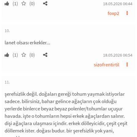
(1)
(0)
18.05.2026 06:44
foxp2
10.
lanet olsası erkekler...
(1)
(0)
18.05.2026 06:54
sizofrentirtil
11.
şerefsizlik değil. doğaları gereği tohum yaymak istiyorlar
sadece. bilirsiniz, bahar gelince ağaçların çok olduğu
yerlerde binlerce beyaz beyaz polenler/tohumlar uçuşur
havada. işte o tohumların hepsi erkek ağaçlardan salınır.
dişi ağaçlara ulaşması içindir. erkek dölleyicidir, çeşit çeşit
döllemek ister. doğası budur. bir şerefsizlik yok yani,