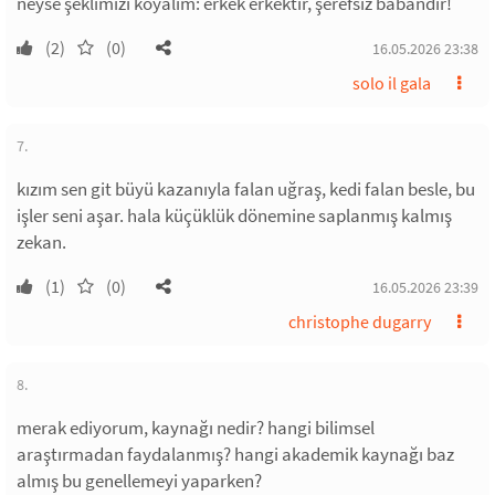
neyse şeklimizi koyalım: erkek erkektir, şerefsiz babandır!
(2)
(0)
16.05.2026 23:38
solo il gala
7.
kızım sen git büyü kazanıyla falan uğraş, kedi falan besle, bu
işler seni aşar. hala küçüklük dönemine saplanmış kalmış
zekan.
(1)
(0)
16.05.2026 23:39
christophe dugarry
8.
merak ediyorum, kaynağı nedir? hangi bilimsel
araştırmadan faydalanmış? hangi akademik kaynağı baz
almış bu genellemeyi yaparken?