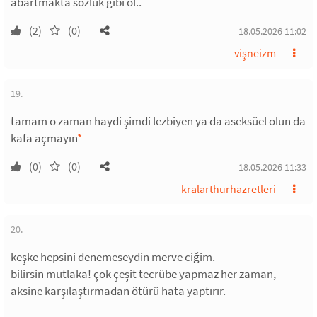
abartmakta sözlük gibi ol..
(2)
(0)
18.05.2026 11:02
vişneizm
19.
tamam o zaman haydi şimdi lezbiyen ya da aseksüel olun da
kafa açmayın
*
(0)
(0)
18.05.2026 11:33
kralarthurhazretleri
20.
keşke hepsini denemeseydin merve ciğim.
bilirsin mutlaka! çok çeşit tecrübe yapmaz her zaman,
aksine karşılaştırmadan ötürü hata yaptırır.