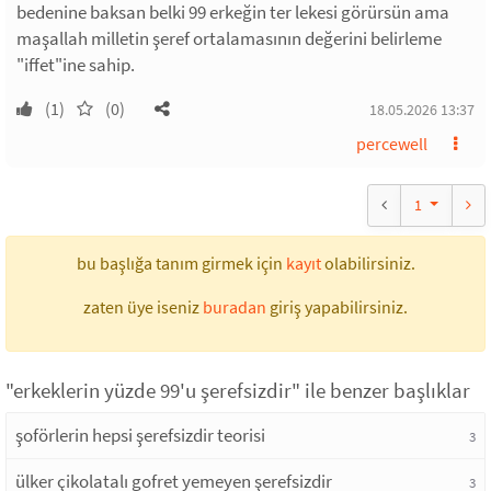
bedenine baksan belki 99 erkeğin ter lekesi görürsün ama
maşallah milletin şeref ortalamasının değerini belirleme
"iffet"ine sahip.
(1)
(0)
18.05.2026 13:37
percewell
1
bu başlığa tanım girmek için
kayıt
olabilirsiniz.
zaten üye iseniz
buradan
giriş yapabilirsiniz.
"erkeklerin yüzde 99'u şerefsizdir" ile benzer başlıklar
şoförlerin hepsi şerefsizdir teorisi
3
ülker çikolatalı gofret yemeyen şerefsizdir
3