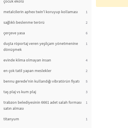
çocuk ekolü
metalcilerin aphex twin'i koruyup kollaması
1
sağlıklı beslenme terörü
2
çerçeve yasa
6
duşta röportaj veren yeşilçam yönetmenine
1
dönüşmek
evinde klima olmayan insan
4
en çok tatil yapan meslekler
2
bennu gerede'nin kullandığı vibratörün fiyatı
5
taş plaj vs kum plaj
3
trabzon belediyesinin 6661 adet salah forması
1
satın alması
titanyum
1