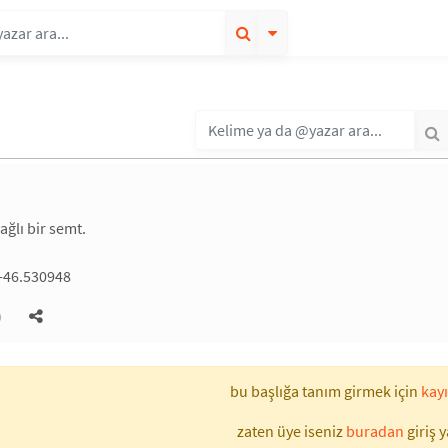
ağlı bir semt.
 -46.530948
)
bu başlığa tanım girmek için
kayı
zaten üye iseniz
buradan
giriş y