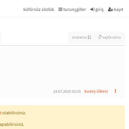
küfürsüz sözlük
turunçgiller
giriş
kayıt
sıralama
sayfa sonu
kuzey ülkesi
24.07.2025 02:35
t
olabilirsiniz.
apabilirsiniz.