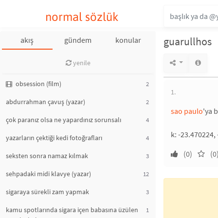
normal sözlük
guarullhos
akış
gündem
konular
yenile
obsession (film)
2
1.
abdurrahman çavuş (yazar)
2
sao paulo
'ya b
çok paranız olsa ne yapardınız sorunsalı
4
k: -23.470224,
yazarların çektiği kedi fotoğrafları
4
(0)
(0
seksten sonra namaz kılmak
3
sehpadaki midi klavye (yazar)
12
sigaraya sürekli zam yapmak
3
kamu spotlarında sigara içen babasına üzülen
1