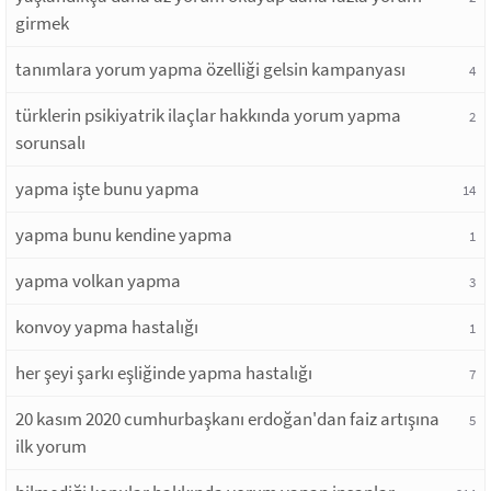
girmek
tanımlara yorum yapma özelliği gelsin kampanyası
4
türklerin psikiyatrik ilaçlar hakkında yorum yapma
2
sorunsalı
yapma işte bunu yapma
14
yapma bunu kendine yapma
1
yapma volkan yapma
3
konvoy yapma hastalığı
1
her şeyi şarkı eşliğinde yapma hastalığı
7
20 kasım 2020 cumhurbaşkanı erdoğan'dan faiz artışına
5
ilk yorum