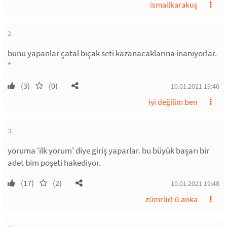
ismailkarakuş
2.
bunu yapanlar çatal bıçak seti kazanacaklarına inanıyorlar.
*
(3)
(0)
10.01.2021 19:46
iyi değilim ben
3.
yoruma 'ilk yorum' diye giriş yaparlar. bu büyük başarı bir
adet bim poşeti hakediyor.
(17)
(2)
10.01.2021 19:48
zümrüd-ü anka