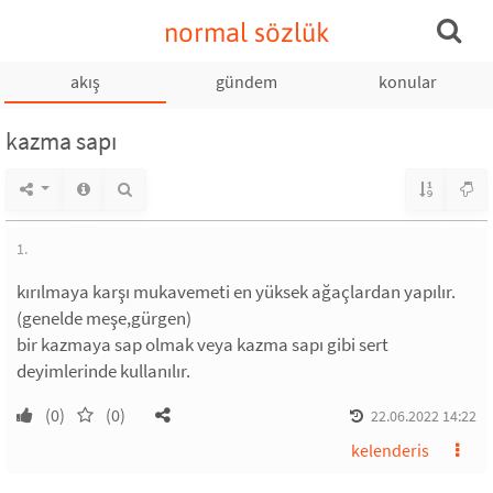
normal sözlük
akış
gündem
konular
kazma sapı
1.
kırılmaya karşı mukavemeti en yüksek ağaçlardan yapılır.
(genelde meşe,gürgen)
bir kazmaya sap olmak veya kazma sapı gibi sert
deyimlerinde kullanılır.
(0)
(0)
22.06.2022 14:22
kelenderis