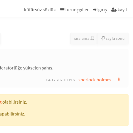
küfürsüz sözlük
turunçgiller
giriş
kayıt
sıralama
sayfa sonu
oderatörlüğe yükselen şahıs.
sherlock holmes
04.12.2020 00:16
t
olabilirsiniz.
apabilirsiniz.