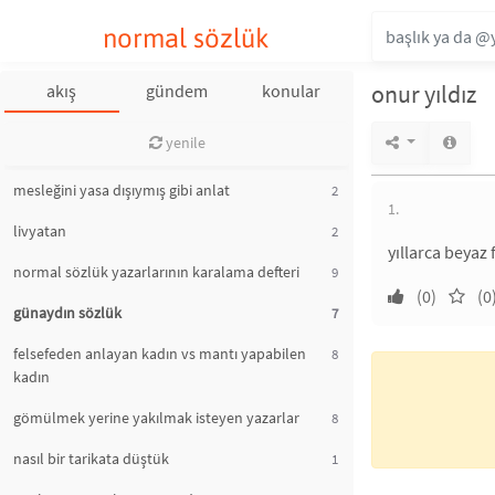
normal sözlük
onur yıldız
akış
gündem
konular
yenile
mesleğini yasa dışıymış gibi anlat
2
1.
livyatan
2
yıllarca beyaz
normal sözlük yazarlarının karalama defteri
9
(0)
(0
günaydın sözlük
7
felsefeden anlayan kadın vs mantı yapabilen
8
kadın
gömülmek yerine yakılmak isteyen yazarlar
8
nasıl bir tarikata düştük
1