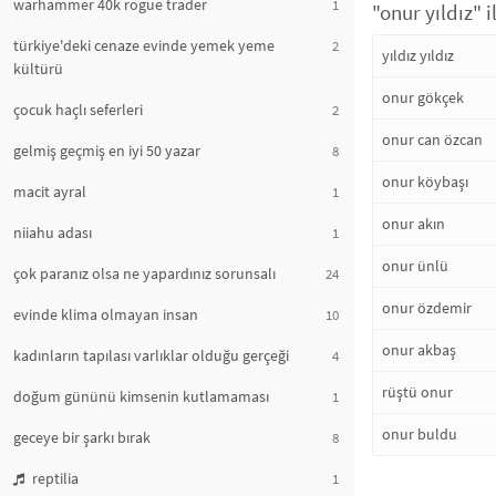
warhammer 40k rogue trader
1
"onur yıldız" 
türkiye'deki cenaze evinde yemek yeme
2
yıldız yıldız
kültürü
onur gökçek
çocuk haçlı seferleri
2
onur can özcan
gelmiş geçmiş en iyi 50 yazar
8
onur köybaşı
macit ayral
1
onur akın
niiahu adası
1
onur ünlü
çok paranız olsa ne yapardınız sorunsalı
24
onur özdemir
evinde klima olmayan insan
10
onur akbaş
kadınların tapılası varlıklar olduğu gerçeği
4
rüştü onur
doğum gününü kimsenin kutlamaması
1
onur buldu
geceye bir şarkı bırak
8
reptilia
1