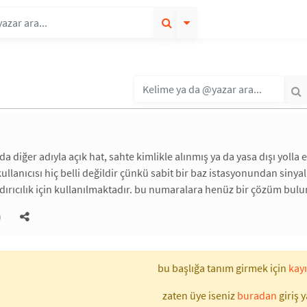
da diğer adıyla açık hat, sahte kimlikle alınmış ya da yasa dışı yolla 
kullanıcısı hiç belli değildir çünkü sabit bir baz istasyonundan sinya
ırıcılık için kullanılmaktadır. bu numaralara henüz bir çözüm bul
)
bu başlığa tanım girmek için
kayı
zaten üye iseniz
buradan
giriş y