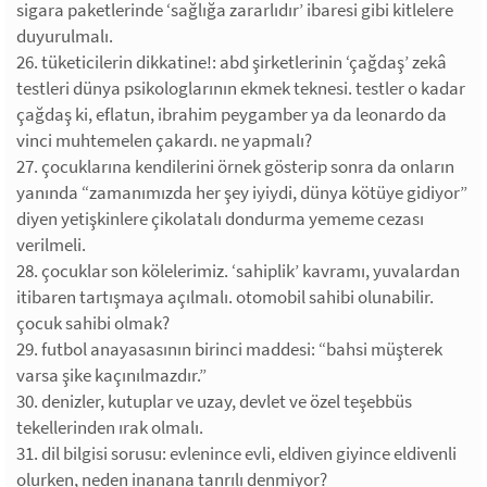
sigara paketlerinde ‘sağlığa zararlıdır’ ibaresi gibi kitlelere
duyurulmalı.
26. tüketicilerin dikkatine!: abd şirketlerinin ‘çağdaş’ zekâ
testleri dünya psikologlarının ekmek teknesi. testler o kadar
çağdaş ki, eflatun, ibrahim peygamber ya da leonardo da
vinci muhtemelen çakardı. ne yapmalı?
27. çocuklarına kendilerini örnek gösterip sonra da onların
yanında “zamanımızda her şey iyiydi, dünya kötüye gidiyor”
diyen yetişkinlere çikolatalı dondurma yememe cezası
verilmeli.
28. çocuklar son kölelerimiz. ‘sahiplik’ kavramı, yuvalardan
itibaren tartışmaya açılmalı. otomobil sahibi olunabilir.
çocuk sahibi olmak?
29. futbol anayasasının birinci maddesi: “bahsi müşterek
varsa şike kaçınılmazdır.”
30. denizler, kutuplar ve uzay, devlet ve özel teşebbüs
tekellerinden ırak olmalı.
31. dil bilgisi sorusu: evlenince evli, eldiven giyince eldivenli
olurken, neden inanana tanrılı denmiyor?