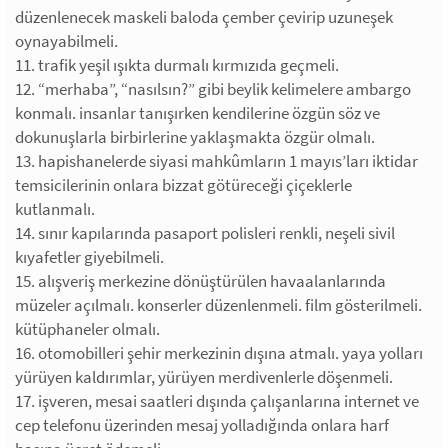
düzenlenecek maskeli baloda çember çevirip uzuneşek
oynayabilmeli.
11. trafik yeşil ışıkta durmalı kırmızıda geçmeli.
12. “merhaba”, “nasılsın?” gibi beylik kelimelere ambargo
konmalı. insanlar tanışırken kendilerine özgün söz ve
dokunuşlarla birbirlerine yaklaşmakta özgür olmalı.
13. hapishanelerde siyasi mahkûmların 1 mayıs’ları iktidar
temsicilerinin onlara bizzat götüreceği çiçeklerle
kutlanmalı.
14. sınır kapılarında pasaport polisleri renkli, neşeli sivil
kıyafetler giyebilmeli.
15. alışveriş merkezine dönüştürülen havaalanlarında
müzeler açılmalı. konserler düzenlenmeli. film gösterilmeli.
kütüphaneler olmalı.
16. otomobilleri şehir merkezinin dışına atmalı. yaya yolları
yürüyen kaldırımlar, yürüyen merdivenlerle döşenmeli.
17. işveren, mesai saatleri dışında çalışanlarına internet ve
cep telefonu üzerinden mesaj yolladığında onlara harf