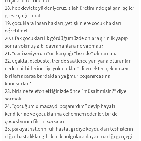
başına ücret ödemeli.
18. hep devlete yükleniyoruz. silah üretiminde çalışan işçiler
greve çağırılmalı.
19. çocuklara insan hakları, yetişkinlere çocuk hakları
öğretilmeli.
20. ufak çocukları ilk gördüğümüzde onlara şirinlik yapıp
sonra yokmuş gibi davrananlara ne yapmalı?
21. “seni seviyorum”un karşılığı “ben de” olmamalı.
22. uçakta, otobüste, trende saatlerce yan yana oturanlar
neden birbirlerine “iyi yolculuklar” dilemekten çekinirken,
biri lafı açarsa bardaktan yağmur boşanırcasına
konuşurlar?
23. birisine telefon ettiğinizde önce “müsait misin?” diye
sormalı.
24. “çocuğum olmasaydı boşanırdım” deyip hayatı
kendilerine ve çocuklarına cehennem edenler, bir de
çocuklarının fikrini sorsalar.
25. psikiyatristlerin ruh hastalığı diye koydukları teşhislerin
diğer hastalıklar gibi klinik bulgulara dayanmadığı gerçeği,