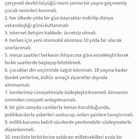
çerçeveli devlet büyüğü resmi yerine bir yaşını geçmemiş
çocuk resimleri konmalı.
2. her ülkede yılda bir gün bayraklar indirilip dünya
vatandaşlığı günü kutlanmalı.
3. internet iletişim hakkıdır. ücretsiz olmalı.
4. herkes için yeni otomobil alınması 10 yılda bir olarak
sınırlanmalı.
5. mesai saatleri herkesin ihtiyacına göre esnekleştirilerek
farklı saatlerde başlayıp bitebilmeli.
6. çocuklar din seçiminde özgür kılınmalı. 18 yaşına kadar
ibadet yerlerine, kültür amaçlı ziyaretler dışında
alınmamalı.
7. isimlerimiz cinsiyetimizle özdeşleştirilmemeli. kimsenin
isminden cinsiyeti anlaşılmamalı.
8. bir gün uzayda canlılarla temas kurulduğunda,
politikacılarla askerleri susturup, onları şairlere tanıştırmalı.
9. evlilik kurumu belirli sürelerde yenilenebilir sözleşmelerle
düzenlenmeli.
10. mecliste birbirlerine saldıran milletvekilleri ayda bir