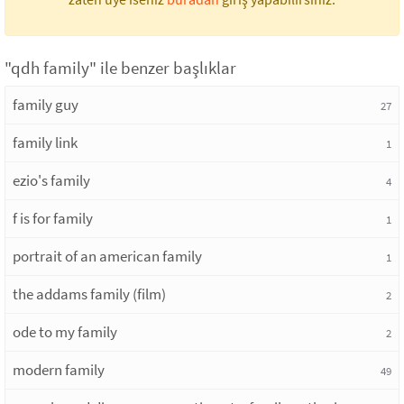
"qdh family" ile benzer başlıklar
family guy
27
family link
1
ezio's family
4
f is for family
1
portrait of an american family
1
the addams family (film)
2
ode to my family
2
modern family
49