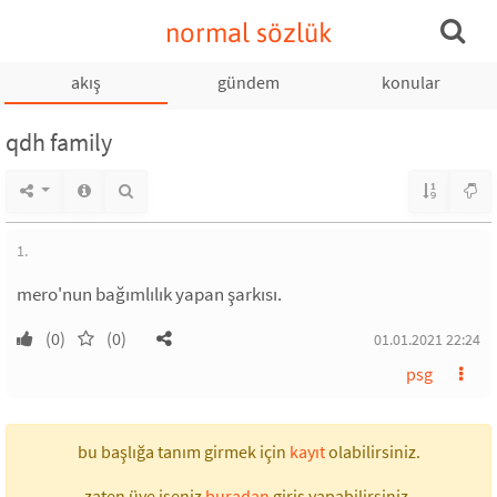
normal sözlük
akış
gündem
konular
qdh family
1.
mero'nun bağımlılık yapan şarkısı.
(0)
(0)
01.01.2021 22:24
psg
bu başlığa tanım girmek için
kayıt
olabilirsiniz.
zaten üye iseniz
buradan
giriş yapabilirsiniz.