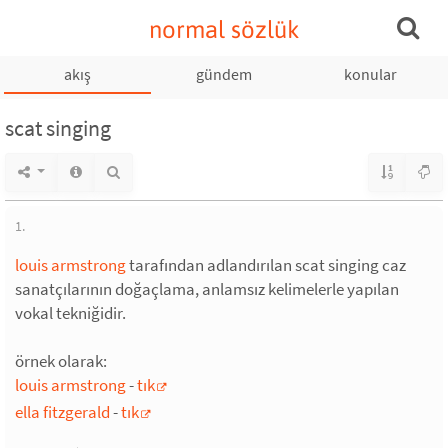
normal sözlük
akış
gündem
konular
scat singing
1.
louis armstrong
tarafından adlandırılan scat singing caz
sanatçılarının doğaçlama, anlamsız kelimelerle yapılan
vokal tekniğidir.
örnek olarak:
louis armstrong
-
tık
ella fitzgerald
-
tık