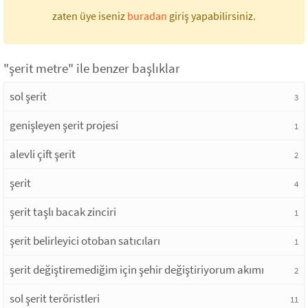
zaten üye iseniz
buradan
giriş yapabilirsiniz.
"şerit metre" ile benzer başlıklar
sol şerit
3
genişleyen şerit projesi
1
alevli çift şerit
2
şerit
4
şerit taşlı bacak zinciri
1
şerit belirleyici otoban satıcıları
1
şerit değiştiremediğim için şehir değiştiriyorum akımı
2
sol şerit teröristleri
11