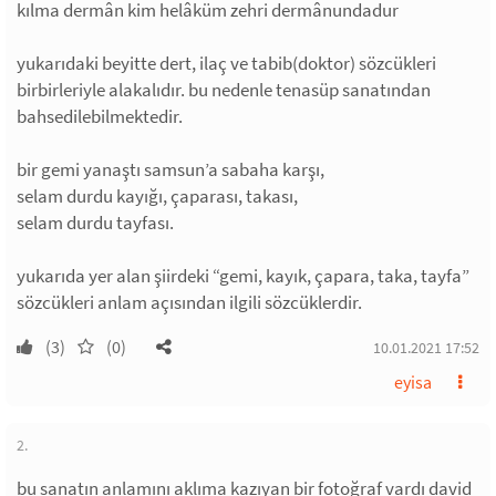
kılma dermân kim helâküm zehri dermânundadur
yukarıdaki beyitte dert, ilaç ve tabib(doktor) sözcükleri
birbirleriyle alakalıdır. bu nedenle tenasüp sanatından
bahsedilebilmektedir.
bir gemi yanaştı samsun’a sabaha karşı,
selam durdu kayığı, çaparası, takası,
selam durdu tayfası.
yukarıda yer alan şiirdeki “gemi, kayık, çapara, taka, tayfa”
sözcükleri anlam açısından ilgili sözcüklerdir.
(3)
(0)
10.01.2021 17:52
eyisa
2.
bu sanatın anlamını aklıma kazıyan bir fotoğraf vardı david