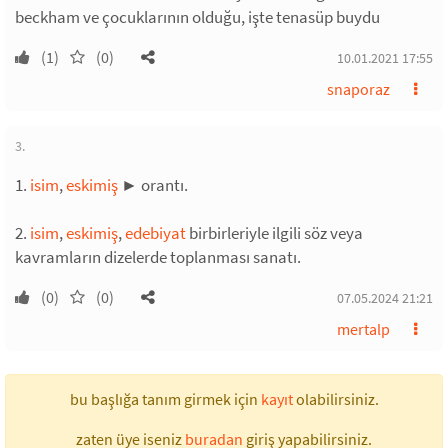
beckham ve çocuklarının olduğu, işte tenasüp buydu
(1)
(0)
10.01.2021 17:55
snaporaz
3.
1.
isim
,
eskimiş
► orantı.
2.
isim
,
eskimiş
,
edebiyat
birbirleriyle ilgili söz veya
kavramların dizelerde toplanması sanatı.
(0)
(0)
07.05.2024 21:21
mertalp
bu başlığa tanım girmek için
kayıt
olabilirsiniz.
zaten üye iseniz
buradan
giriş yapabilirsiniz.