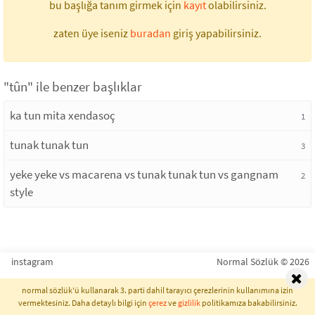
bu başlığa tanım girmek için
kayıt
olabilirsiniz.
zaten üye iseniz
buradan
giriş yapabilirsiniz.
"tûn" ile benzer başlıklar
ka tun mita xendasoç
1
tunak tunak tun
3
yeke yeke vs macarena vs tunak tunak tun vs gangnam
2
style
instagram
Normal Sözlük © 2026
normal sözlük'ü kullanarak 3. parti dahil tarayıcı çerezlerinin kullanımına izin
vermektesiniz. Daha detaylı bilgi için
çerez
ve
gizlilik
politikamıza bakabilirsiniz.