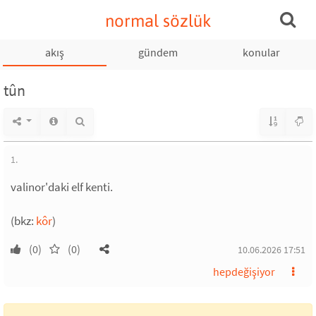
normal sözlük
akış
gündem
konular
tûn
1.
valinor'daki elf kenti.
(bkz:
kôr
)
(0)
(0)
10.06.2026 17:51
hepdeğişiyor