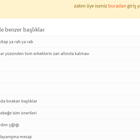
zaten üye iseniz
buradan
giriş y
ile benzer başlıklar
kitap ya rab ya rab
klar yüzünden tüm erkeklerin zan altında kalması
nda bırakan başlıklar
ebeğe isim önerileri
dım çığlığı
dayanışma mesajı