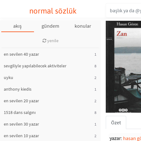
normal sözlük
akış
gündem
konular
yenile
en sevilen 40 yazar
1
sevgiliyle yapılabilecek aktiviteler
8
uyku
2
anthony kiedis
1
en sevilen 20 yazar
2
1518 dans salgını
8
Özet
en sevilen 30 yazar
1
en sevilen 10 yazar
2
yazar
:
hasan g