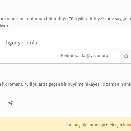
anı olan zan, toplumun bölündüğü 70'li yıllar türkiye'sinde saygın bi
lıyor.
|
diğer yorumlar
n ilk romanı. 70'li yıllarda geçen bir büyüme hikayesi. o zamanın ank
)
bu başlığa tanım girmek için
kayı