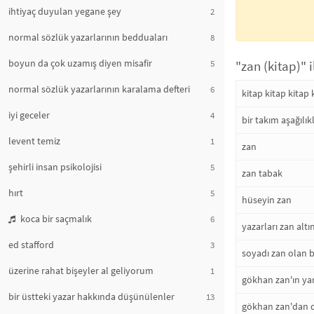
ihtiyaç duyulan yegane şey
2
normal sözlük yazarlarının bedduaları
8
boyun da çok uzamış diyen misafir
5
"zan (kitap)" 
normal sözlük yazarlarının karalama defteri
6
kitap kitap kitap 
iyi geceler
4
bir takım aşağılı
levent temiz
1
zan
şehirli insan psikolojisi
5
zan tabak
hırt
5
hüseyin zan
koca bir saçmalık
6
yazarları zan altı
ed stafford
3
soyadı zan olan b
üzerine rahat bişeyler al geliyorum
1
gökhan zan'ın yar
bir üstteki yazar hakkında düşünülenler
13
gökhan zan'dan 