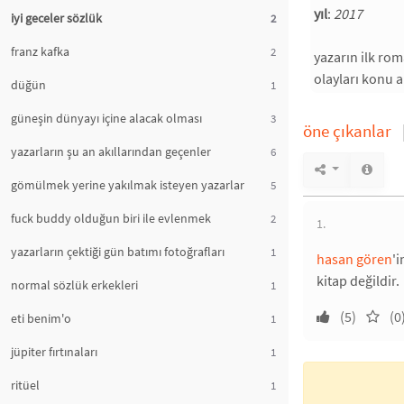
yıl
:
2017
iyi geceler sözlük
2
franz kafka
2
yazarın ilk rom
olayları konu a
düğün
1
güneşin dünyayı içine alacak olması
3
öne çıkanlar
yazarların şu an akıllarından geçenler
6
gömülmek yerine yakılmak isteyen yazarlar
5
fuck buddy olduğun biri ile evlenmek
2
1.
yazarların çektiği gün batımı fotoğrafları
1
hasan gören
'i
kitap değildir.
normal sözlük erkekleri
1
(5)
(0
eti benim'o
1
jüpiter fırtınaları
1
ritüel
1