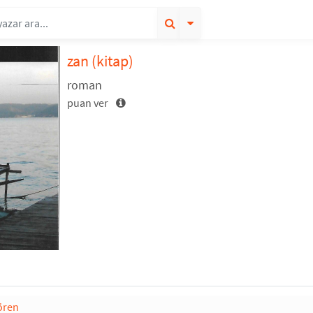
zan
(kitap)
roman
puan ver
ören