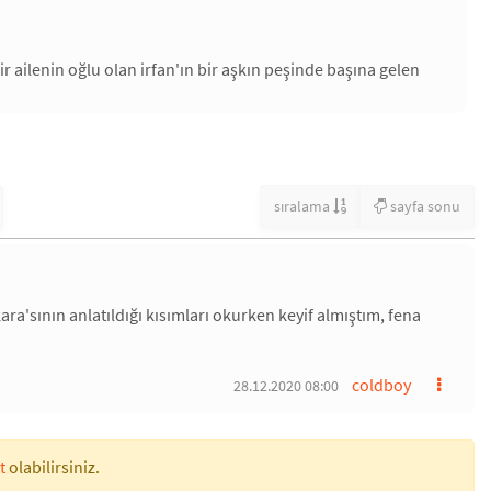
r ailenin oğlu olan irfan'ın bir aşkın peşinde başına gelen
sıralama
sayfa sonu
ara'sının anlatıldığı kısımları okurken keyif almıştım, fena
coldboy
28.12.2020 08:00
t
olabilirsiniz.