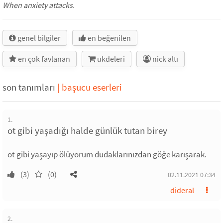
When anxiety attacks.
genel bilgiler
en beğenilen
en çok favlanan
ukdeleri
nick altı
son tanımları
|
başucu eserleri
1.
ot gibi yaşadığı halde günlük tutan birey
ot gibi yaşayıp ölüyorum dudaklarınızdan göğe karışarak.
(3)
(0)
02.11.2021 07:34
dideral
2.