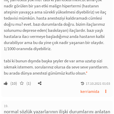
nadir görülen bir yan etki malign hipertermi (hastanın
ateşinin yavaşça ama sürekli yükselmesi diyebiliriz) ve ilaç
tedavisi mümkün. hasta anesteziyi kaldıramadı cümlesi
doğru mu? evet. bazı durumlarda doğru. bizim ilaçlarımız
solunumu deprese eden( baskılayan) ilaçlardır. bazı yaşlı
hastalara ilacı vermeye başladığımız anda hastanın kalbi
durabiliyor ama bu da yine çok nadir yaşanan bir olaydır.
1/1000 oranında diyebiliriz.
tabi ki bunun dışında başka şeyler de var ama uzatıp sizi
sıkmak istemem. sorularınız olursa da seve seve yanıtlarım.
bu arada dünya anestezi günümüz kutlu olsun.
*
(10)
(1)
17.10.2021 01:03
kerriamida
19.
normal sözlük yazarlarının ilişki durumlarını anlatan