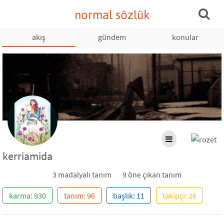
normal sözlük
akış
gündem
konular
kerriamida
3 madalyalı tanım
9 öne çıkan tanım
karma: 930
tanım: 96
başlık: 11
takipçi: 26