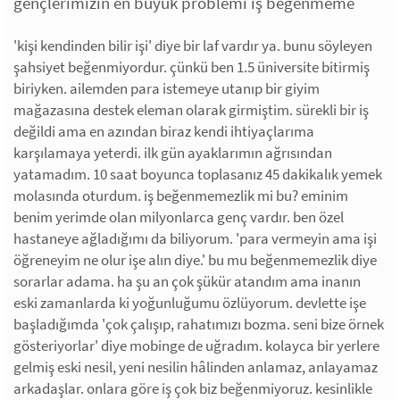
gençlerimizin en büyük problemi iş beğenmeme
'kişi kendinden bilir işi' diye bir laf vardır ya. bunu söyleyen
şahsiyet beğenmiyordur. çünkü ben 1.5 üniversite bitirmiş
biriyken. ailemden para istemeye utanıp bir giyim
mağazasına destek eleman olarak girmiştim. sürekli bir iş
değildi ama en azından biraz kendi ihtiyaçlarıma
karşılamaya yeterdi. ilk gün ayaklarımın ağrısından
yatamadım. 10 saat boyunca toplasanız 45 dakikalık yemek
molasında oturdum. iş beğenmemezlik mi bu? eminim
benim yerimde olan milyonlarca genç vardır. ben özel
hastaneye ağladığımı da biliyorum. 'para vermeyin ama işi
öğreneyim ne olur işe alın diye.' bu mu beğenmemezlik diye
sorarlar adama. ha şu an çok şükür atandım ama inanın
eski zamanlarda ki yoğunluğumu özlüyorum. devlette işe
başladığımda 'çok çalışıp, rahatımızı bozma. seni bize örnek
gösteriyorlar' diye mobinge de uğradım. kolayca bir yerlere
gelmiş eski nesil, yeni nesilin hâlinden anlamaz, anlayamaz
arkadaşlar. onlara göre iş çok biz beğenmiyoruz. kesinlikle