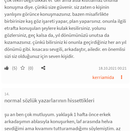
çok tekin değil dikkat et"der ama asla kısıtlamaz onunla
konuşma diye. çünkü size güvenir. siz zaten o kişinin
yanlışını görünce konuşmazsınız. bazen misafirlikte
birbirinize kaş göz işareti yapar, plan yaparsınız. onunla ilgili
etrafta konuşulan şeylere kulak kesilirsiniz. yolunu
gözlersiniz, geç kalsa da, yıl dönümünüzü unutsa da
kızamazsınız. çünkü bilirsiniz ki onunla geçirdiğiniz her an yıl
dönümü gibi. kısacası sevgili, arkadaştır, ailedir. en önemlisi
sizi siz olduğunuz için seven kişidir.
(5)
(0)
18.10.2021 00:21
kerriamida
14.
normal sözlük yazarlarının hissettikleri
şu an ben çok mutluyum. yaklaşık 1 hafta önce erkek
arkadaşımın ablasıyla konuşurken, laf arasında helva
sevdiğimi ama kıvamını tutturamadığımı söylemiştim. az