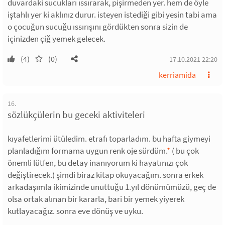
duvardaki sucukları ıssırarak, pişirmeden yer. hem de öyle
iştahlı yer ki aklınız durur. isteyen istediği gibi yesin tabi ama
o çocuğun sucuğu ıssırışını gördükten sonra sizin de
içinizden çiğ yemek gelecek.
(4)
(0)
17.10.2021 22:20
kerriamida
16.
sözlükçülerin bu geceki aktiviteleri
kıyafetlerimi ütüledim. etrafı toparladım. bu hafta giymeyi
planladığım formama uygun renk oje sürdüm.
*
( bu çok
önemli lütfen, bu detay inanıyorum ki hayatınızı çok
değiştirecek.) şimdi biraz kitap okuyacağım. sonra erkek
arkadaşımla ikimizinde unuttuğu 1.yıl dönümümüzü, geç de
olsa ortak alınan bir kararla, bari bir yemek yiyerek
kutlayacağız. sonra eve dönüş ve uyku.