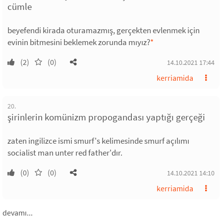
cümle
beyefendi kirada oturamazmış, gerçekten evlenmek için
evinin bitmesini beklemek zorunda mıyız?
*
(2)
(0)
14.10.2021 17:44
kerriamida
20.
şirinlerin komünizm propogandası yaptığı gerçeği
zaten ingilizce ismi smurf's kelimesinde smurf açılımı
socialist man unter red father'dır.
(0)
(0)
14.10.2021 14:10
kerriamida
devamı...