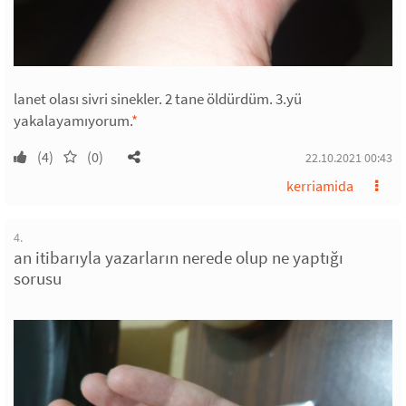
lanet olası sivri sinekler. 2 tane öldürdüm. 3.yü
yakalayamıyorum.
*
(4)
(0)
22.10.2021 00:43
kerriamida
4.
an itibarıyla yazarların nerede olup ne yaptığı
sorusu