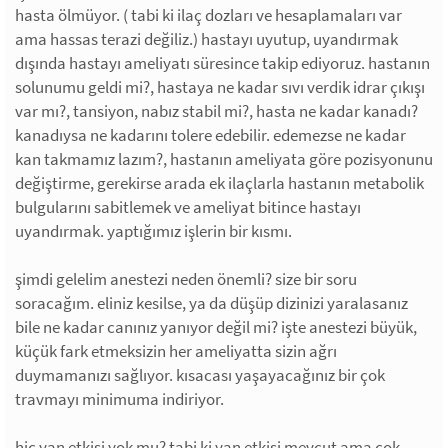
hasta ölmüyor. ( tabi ki ilaç dozları ve hesaplamaları var
ama hassas terazi değiliz.) hastayı uyutup, uyandırmak
dışında hastayı ameliyatı süresince takip ediyoruz. hastanın
solunumu geldi mi?, hastaya ne kadar sıvı verdik idrar çıkışı
var mı?, tansiyon, nabız stabil mi?, hasta ne kadar kanadı?
kanadıysa ne kadarını tolere edebilir. edemezse ne kadar
kan takmamız lazım?, hastanın ameliyata göre pozisyonunu
değiştirme, gerekirse arada ek ilaçlarla hastanın metabolik
bulgularını sabitlemek ve ameliyat bitince hastayı
uyandırmak. yaptığımız işlerin bir kısmı.
şimdi gelelim anestezi neden önemli? size bir soru
soracağım. eliniz kesilse, ya da düşüp dizinizi yaralasanız
bile ne kadar canınız yanıyor değil mi? işte anestezi büyük,
küçük fark etmeksizin her ameliyatta sizin ağrı
duymamanızı sağlıyor. kısacası yaşayacağınız bir çok
travmayı minimuma indiriyor.
hiç yan etkisi yok mu? tabi ki yan etkisi mevcut ama çok