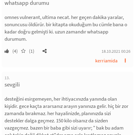
whatsapp durumu
omnes vulnerant, ultima necat. her geçen dakika yaralar,
sonuncusu öldürür. bir kitapta okuduğum bu cümle bana o
kadar doğru gelmişti ki. uzun zamandır whatsapp
durumum.
(4)
(1)
18.10.2021 00:26
kerriamida
13.
sevgili
desteğini esirgemeyen, her ihtiyacınızda yanında olan
kişidir. gece kaçta ararsanız arayın yanınıza gelir. hiç bir zor
zamanda bırakmaz. her hayalinizde, planınızda sizi
destekler dalga geçmez. 150 kilo olsanız da sizden
vazgeçmez. bazen bir baba gibi sizi uyarır; " bak bu adam