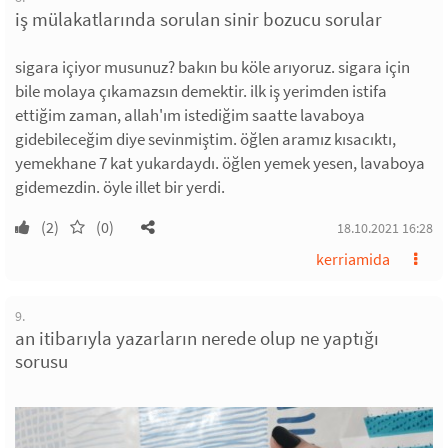
iş mülakatlarında sorulan sinir bozucu sorular
sigara içiyor musunuz? bakın bu köle arıyoruz. sigara için
bile molaya çıkamazsın demektir. ilk iş yerimden istifa
ettiğim zaman, allah'ım istediğim saatte lavaboya
gidebileceğim diye sevinmiştim. öğlen aramız kısacıktı,
yemekhane 7 kat yukardaydı. öğlen yemek yesen, lavaboya
gidemezdin. öyle illet bir yerdi.
(2)
(0)
18.10.2021 16:28
kerriamida
9.
an itibarıyla yazarların nerede olup ne yaptığı
sorusu