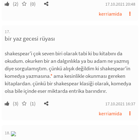
(2)
(0)
17.10.2021 20:48
kerriamida
17.
bir yaz gecesi rüyası
shakespear'i çok seven biri olarak tabi ki bu kitabını da
okudum. okurken bir an dalgınlıkla ya bu adam ne yazmış
diye sorgulamıştım. çünkü alışık değildim ki shakespear'in
komedya yazmasına.
*
ama kesinlikle okunması gereken
kitaplardan. çünkü bir shakespear klasiği olarak, komedya
olsa bile içinde eser miktarda entrika barındırır.
(3)
(1)
17.10.2021 16:37
kerriamida
18.