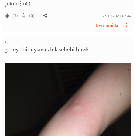
çok doğru(!)
(3)
(0)
25.10.2021 07:44
kerriamida
3.
geceye bir uykusuzluk sebebi bırak