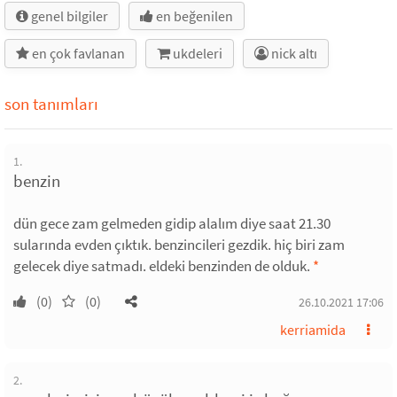
genel bilgiler
en beğenilen
en çok favlanan
ukdeleri
nick altı
son tanımları
1.
benzin
dün gece zam gelmeden gidip alalım diye saat 21.30
sularında evden çıktık. benzincileri gezdik. hiç biri zam
gelecek diye satmadı. eldeki benzinden de olduk.
*
(0)
(0)
26.10.2021 17:06
kerriamida
2.