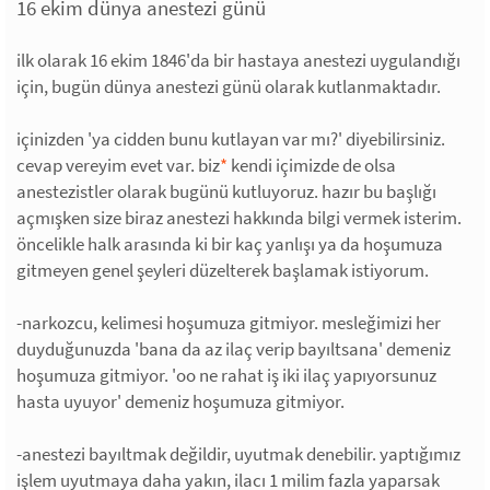
16 ekim dünya anestezi günü
ilk olarak 16 ekim 1846'da bir hastaya anestezi uygulandığı
için, bugün dünya anestezi günü olarak kutlanmaktadır.
içinizden 'ya cidden bunu kutlayan var mı?' diyebilirsiniz.
cevap vereyim evet var. biz
*
kendi içimizde de olsa
anestezistler olarak bugünü kutluyoruz. hazır bu başlığı
açmışken size biraz anestezi hakkında bilgi vermek isterim.
öncelikle halk arasında ki bir kaç yanlışı ya da hoşumuza
gitmeyen genel şeyleri düzelterek başlamak istiyorum.
-narkozcu, kelimesi hoşumuza gitmiyor. mesleğimizi her
duyduğunuzda 'bana da az ilaç verip bayıltsana' demeniz
hoşumuza gitmiyor. 'oo ne rahat iş iki ilaç yapıyorsunuz
hasta uyuyor' demeniz hoşumuza gitmiyor.
-anestezi bayıltmak değildir, uyutmak denebilir. yaptığımız
işlem uyutmaya daha yakın, ilacı 1 milim fazla yaparsak