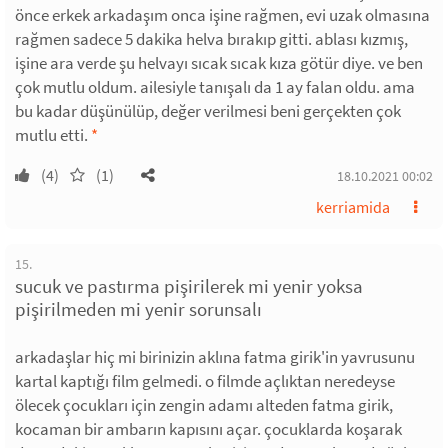
önce erkek arkadaşım onca işine rağmen, evi uzak olmasına
rağmen sadece 5 dakika helva bırakıp gitti. ablası kızmış,
işine ara verde şu helvayı sıcak sıcak kıza götür diye. ve ben
çok mutlu oldum. ailesiyle tanışalı da 1 ay falan oldu. ama
bu kadar düşünülüp, değer verilmesi beni gerçekten çok
mutlu etti.
*
(4)
(1)
18.10.2021 00:02
kerriamida
15.
sucuk ve pastırma pişirilerek mi yenir yoksa
pişirilmeden mi yenir sorunsalı
arkadaşlar hiç mi birinizin aklına fatma girik'in yavrusunu
kartal kaptığı film gelmedi. o filmde açlıktan neredeyse
ölecek çocukları için zengin adamı alteden fatma girik,
kocaman bir ambarın kapısını açar. çocuklarda koşarak