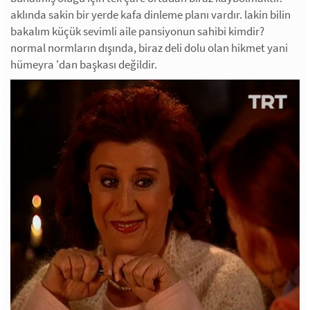
aklında sakin bir yerde kafa dinleme planı vardır. lakin bilin
bakalım küçük sevimli aile pansiyonun sahibi kimdir?
normal normların dışında, biraz deli dolu olan hikmet yani
hümeyra 'dan başkası değildir.