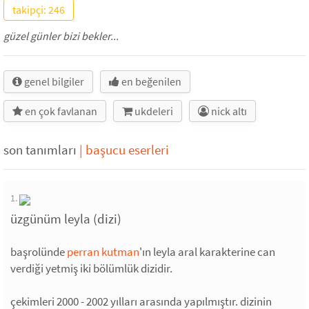
takipçi: 246
güzel günler bizi bekler...
genel bilgiler
en beğenilen
en çok favlanan
ukdeleri
nick altı
son tanımları
|
başucu eserleri
1.
üzgünüm leyla (dizi)
başrolünde
perran kutman
'ın leyla aral karakterine can
verdiği yetmiş iki bölümlük dizidir.
çekimleri 2000 - 2002 yılları arasında yapılmıştır. dizinin