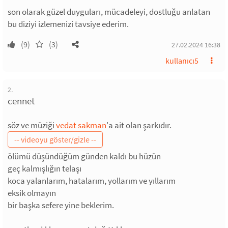
son olarak güzel duyguları, mücadeleyi, dostluğu anlatan
bu diziyi izlemenizi tavsiye ederim.
(9)
(3)
27.02.2024 16:38
kullanıcı5
2.
cennet
söz ve müziği
vedat sakman
'a ait olan şarkıdır.
ölümü düşündüğüm günden kaldı bu hüzün
geç kalmışlığın telaşı
koca yalanlarım, hatalarım, yollarım ve yıllarım
eksik olmayın
bir başka sefere yine beklerim.