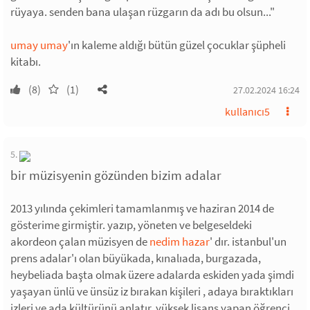
rüyaya. senden bana ulaşan rüzgarın da adı bu olsun..."
umay umay
'ın kaleme aldığı bütün güzel çocuklar şüpheli
kitabı.
(8)
(1)
27.02.2024 16:24
kullanıcı5
5.
bir müzisyenin gözünden bizim adalar
2013 yılında çekimleri tamamlanmış ve haziran 2014 de
gösterime girmiştir. yazıp, yöneten ve belgeseldeki
akordeon çalan müzisyen de
nedim hazar
' dır. istanbul'un
prens adalar'ı olan büyükada, kınalıada, burgazada,
heybeliada başta olmak üzere adalarda eskiden yada şimdi
yaşayan ünlü ve ünsüz iz bırakan kişileri , adaya bıraktıkları
izleri ve ada kültürünü anlatır. yüksek lisans yapan öğrenci,