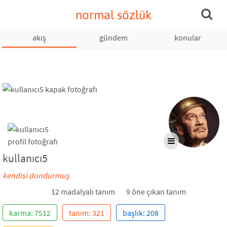
normal sözlük
akış
gündem
konular
kullanıcı5
kendisi dondurmuş
12 madalyalı tanım
9 öne çıkan tanım
karma: 7512
tanım: 321
başlık: 208