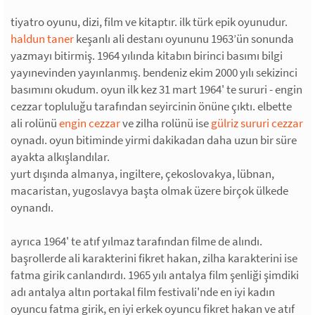
tiyatro oyunu, dizi, film ve kitaptır. ilk türk epik oyunudur.
haldun taner
keşanlı ali destanı oyununu 1963’ün sonunda
yazmayı bitirmiş. 1964 yılında kitabın birinci basımı bilgi
yayınevinden yayınlanmış. bendeniz ekim 2000 yılı sekizinci
basımını okudum. oyun ilk kez 31 mart 1964' te sururi - engin
cezzar topluluğu tarafından seyircinin önüne çıktı. elbette
ali rolünü
engin cezzar
ve zilha rolünü ise
gülriz sururi cezzar
oynadı. oyun bitiminde yirmi dakikadan daha uzun bir süre
ayakta alkışlandılar.
yurt dışında almanya, ingiltere, çekoslovakya, lübnan,
macaristan, yugoslavya başta olmak üzere birçok ülkede
oynandı.
ayrıca 1964' te atıf yılmaz tarafından filme de alındı.
başrollerde ali karakterini fikret hakan, zilha karakterini ise
fatma girik canlandırdı. 1965 yılı antalya film şenliği şimdiki
adı antalya altın portakal film festivali'nde en iyi kadın
oyuncu fatma girik, en iyi erkek oyuncu fikret hakan ve atıf