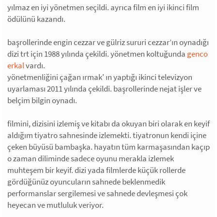
yılmaz en iyi yönetmen seçildi. ayrıca film en iyi ikinci film
ödülünü kazandı.
başrollerinde engin cezzar ve gülriz sururi cezzar’ın oynadığı
dizi trt için 1988 yılında çekildi. yönetmen koltuğunda
genco
erkal
vardı.
yönetmenliğini çağan ırmak' ın yaptığı ikinci televizyon
uyarlaması 2011 yılında çekildi. başrollerinde nejat işler ve
belçim bilgin oynadı.
filmini, dizisini izlemiş ve kitabı da okuyan biri olarak en keyif
aldığım tiyatro sahnesinde izlemekti. tiyatronun kendi içine
çeken büyüsü bambaşka. hayatın tüm karmaşasından kaçıp
o zaman diliminde sadece oyunu merakla izlemek
muhteşem bir keyif. dizi yada filmlerde küçük rollerde
gördüğünüz oyuncuların sahnede beklenmedik
performanslar sergilemesi ve sahnede devleşmesi çok
heyecan ve mutluluk veriyor.