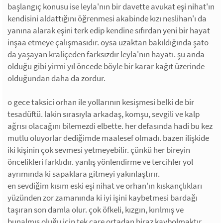
başlangıç konusu ise leyla'nın bir davette avukat eşi nihat'ın
kendisini aldattığını öğrenmesi akabinde kızı neslihan'ı da
yanına alarak eşini terk edip kendine sıfırdan yeni bir hayat
inşaa etmeye çalışmasıdır. oysa uzaktan bakıldığında şato
da yaşayan kraliçeden farksızdır leyla'nın hayatı. şu anda
olduğu gibi yirmi yıl öncede böyle bir karar kağıt üzerinde
olduğundan daha da zordur.
o gece taksici orhan ile yollarının kesişmesi belki de bir
tesadüftü. lakin sırasıyla arkadaş, komşu, sevgili ve kalp
ağrısı olacağını bilemezdi elbette. her defasında hadi bu kez
mutlu oluyorlar dediğimde maalesef olmadı. bazen ilişkide
iki kişinin çok sevmesi yetmeyebilir. çünkü her bireyin
öncelikleri farklıdır. yanlış yönlendirme ve tercihler yol
ayrımında ki sapaklara gitmeyi yakınlaştırır.
en sevdiğim kısım eski eşi nihat ve orhan'ın kıskançlıkları
yüzünden zor zamanında ki iyi işini kaybetmesi bardağı
taşıran son damla olur. çok öfkeli, kızgın, kırılmış ve
bunalmış oluğu için tek çare ortadan biraz kaybolmaktır.