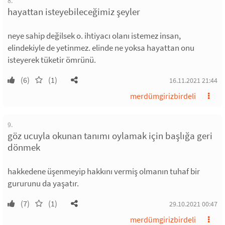
8.
hayattan isteyebileceğimiz şeyler
neye sahip değilsek o. ihtiyacı olanı istemez insan,
elindekiyle de yetinmez. elinde ne yoksa hayattan onu
isteyerek tüketir ömrünü.
(6)
(1)
16.11.2021 21:44
merdümgirizbirdeli
9.
göz ucuyla okunan tanımı oylamak için başlığa geri
dönmek
hakkedene üşenmeyip hakkını vermiş olmanın tuhaf bir
gururunu da yaşatır.
(7)
(1)
29.10.2021 00:47
merdümgirizbirdeli