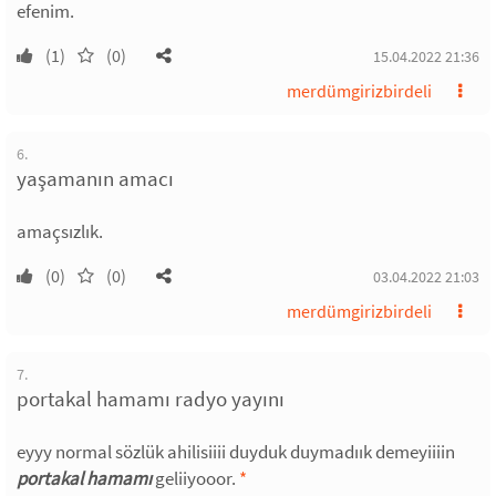
efenim.
(1)
(0)
15.04.2022 21:36
merdümgirizbirdeli
6.
yaşamanın amacı
amaçsızlık.
(0)
(0)
03.04.2022 21:03
merdümgirizbirdeli
7.
portakal hamamı radyo yayını
eyyy normal sözlük ahilisiiii duyduk duymadıık demeyiiiin
portakal hamamı
geliiyooor.
*