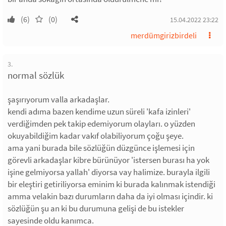
(6)
(0)
15.04.2022 23:22
merdümgirizbirdeli
3.
normal sözlük
şaşırıyorum valla arkadaşlar.
kendi adıma bazen kendime uzun süreli 'kafa izinleri'
verdiğimden pek takip edemiyorum olayları. o yüzden
okuyabildiğim kadar vakıf olabiliyorum çoğu şeye.
ama yani burada bile sözlüğün düzgünce işlemesi için
görevli arkadaşlar kibre bürünüyor 'istersen burası ha yok
işine gelmiyorsa yallah' diyorsa vay halimize. burayla ilgili
bir eleştiri getiriliyorsa eminim ki burada kalınmak istendiği
amma velakin bazı durumların daha da iyi olması içindir. ki
sözlüğün şu an ki bu durumuna gelişi de bu istekler
sayesinde oldu kanımca.