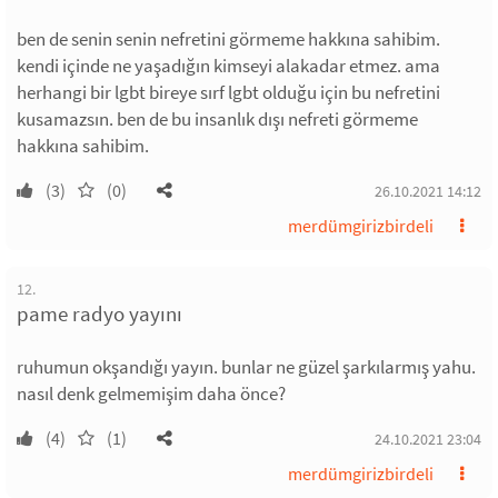
ben de senin senin nefretini görmeme hakkına sahibim.
kendi içinde ne yaşadığın kimseyi alakadar etmez. ama
herhangi bir lgbt bireye sırf lgbt olduğu için bu nefretini
kusamazsın. ben de bu insanlık dışı nefreti görmeme
hakkına sahibim.
(3)
(0)
26.10.2021 14:12
merdümgirizbirdeli
12.
pame radyo yayını
ruhumun okşandığı yayın. bunlar ne güzel şarkılarmış yahu.
nasıl denk gelmemişim daha önce?
(4)
(1)
24.10.2021 23:04
merdümgirizbirdeli