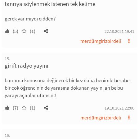
tanrıya söylenmek istenen tek kelime
gerek var mıydı cidden?
(5)
(1)
22.10.2021 19:41
merdümgirizbirdeli
15.
girift radyo yayını
barınma konusuna değinerek bir kez daha benimle beraber
bir çok öğrencinin de yarasına dokunan yayın. ah be bu
yarayı açanlar utansın!!
(7)
(1)
19.10.2021 22:00
merdümgirizbirdeli
16.