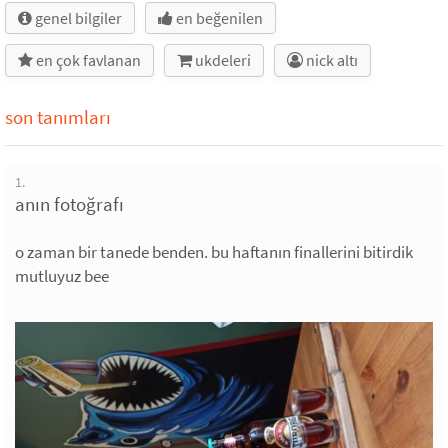
genel bilgiler
en beğenilen
en çok favlanan
ukdeleri
nick altı
son tanımları
1.
anın fotoğrafı
o zaman bir tanede benden. bu haftanın finallerini bitirdik
mutluyuz bee