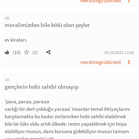
merdümgirizbirdeli
18.
moralimizden bile kötü olan şeyler
ev kiraları.
(10)
(1)
03.10.2021 11:41
merdümgirizbirdeli
19.
gençlerin hobi sahibi olmayışı
'para, paraa, paraaa
varlığı bir dert yokluğu yaraaa' insanlar temel ihtiyaçlarını
karşılamakta bu kadar zorlanırken hobi sahibi olabilmek
bile bir lüks oldu artık ülkede. resim yapabilmek için boya
alabiliyor musun, dans kursuna gidebiliyor musun tamam
yav senden zengini yok.