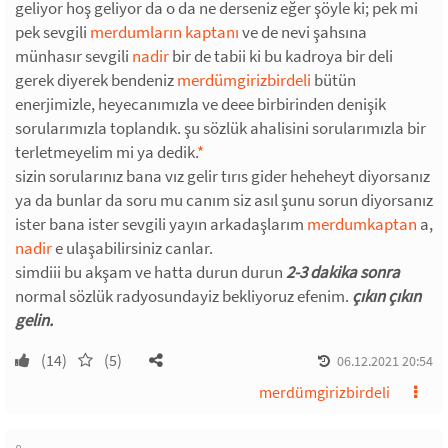
geliyor hoş geliyor da o da ne derseniz eğer şöyle ki; pek mi
pek sevgili
merdumların kaptanı
ve de nevi şahsına
münhasır sevgili
nadir
bir de tabii ki bu kadroya bir deli
gerek diyerek bendeniz
merdümgirizbirdeli
bütün
enerjimizle, heyecanımızla ve deee birbirinden denişik
sorularımızla toplandık. şu sözlük ahalisini sorularımızla bir
terletmeyelim mi ya dedik.
*
sizin sorularınız bana vız gelir tırıs gider heheheyt diyorsanız
ya da bunlar da soru mu canım siz asıl şunu sorun diyorsanız
ister bana ister sevgili yayın arkadaşlarım
merdumkaptan
a,
nadir
e ulaşabilirsiniz canlar.
simdiii bu akşam ve hatta durun durun
2-3 dakika sonra
normal sözlük radyosundayiz bekliyoruz efenim.
çıkın çıkın
gelin.
(14)
(5)
06.12.2021 20:54
merdümgirizbirdeli