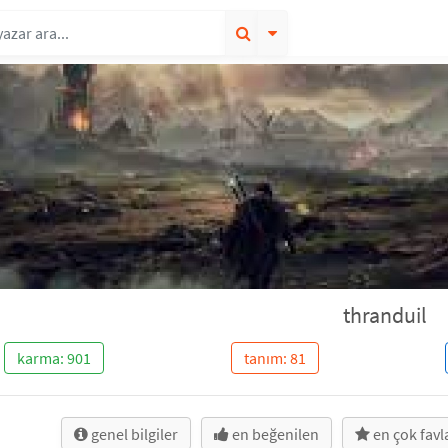
thranduil
karma: 901
tanım: 81
genel bilgiler
en beğenilen
en çok fav