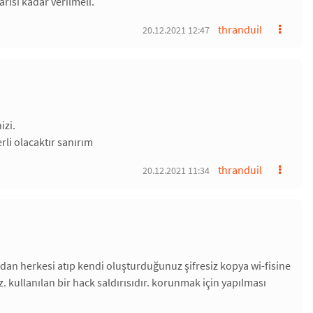
rısı kadar verilmeli.
thranduil
20.12.2021 12:47
izi.
li olacaktır sanırım
thranduil
20.12.2021 11:34
 ağdan herkesi atıp kendi oluşturduğunuz şifresiz kopya wi-fisine
. kullanılan bir hack saldırısıdır. korunmak için yapılması