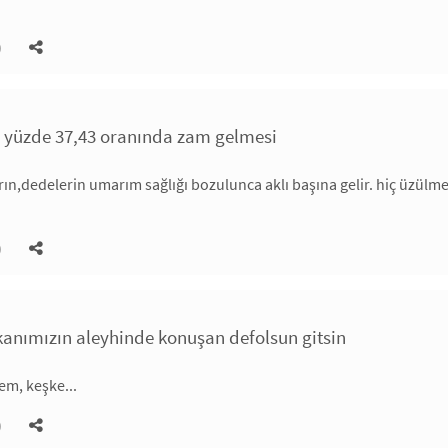
)
a yüzde 37,43 oranında zam gelmesi
rın,dedelerin umarım sağlığı bozulunca aklı başına gelir. hiç üzü
)
nımızın aleyhinde konuşan defolsun gitsin
em, keşke...
)