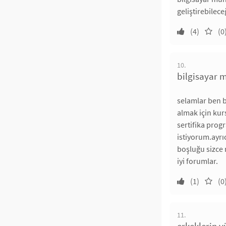
geliştirebilec
(4)
(0
10.
bilgisayar 
selamlar ben b
almak için kur
sertifika prog
istiyorum.ayr
boşluğu sizce 
iyi forumlar.
(1)
(0
11.
erkeklerin y