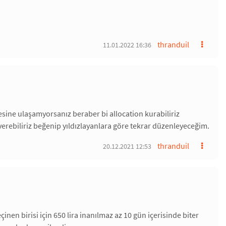
thranduil
11.01.2022 16:36
yesine ulaşamyorsanız beraber bi allocation kurabiliriz
 verebiliriz beğenip yıldızlayanlara göre tekrar düzenleyeceğim.
thranduil
20.12.2021 12:53
nen birisi için 650 lira inanılmaz az 10 gün içerisinde biter