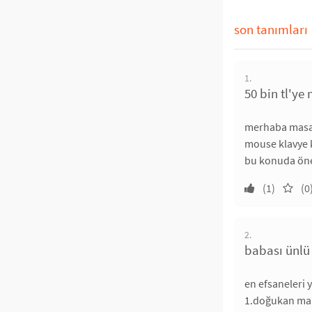
son tanımları
1.
50 bin tl'ye
merhaba masaü
mouse klavye k
bu konuda öner
(1)
(0
2.
babası ünlü
en efsaneleri 
1.doğukan ma