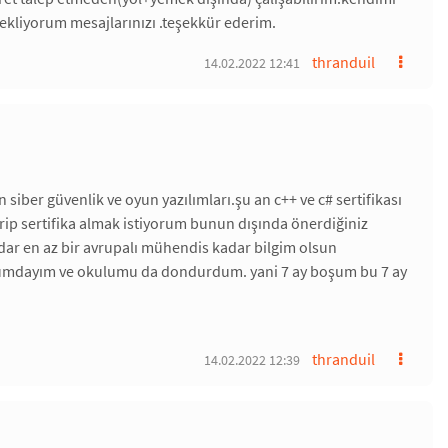
bekliyorum mesajlarınızı .teşekkür ederim.
thranduil
14.02.2022 12:41
iber güvenlik ve oyun yazılımları.şu an c++ ve c# sertifikası
girip sertifika almak istiyorum bunun dışında önerdiğiniz
adar en az bir avrupalı mühendis kadar bilgim olsun
durumdayım ve okulumu da dondurdum. yani 7 ay boşum bu 7 ay
thranduil
14.02.2022 12:39