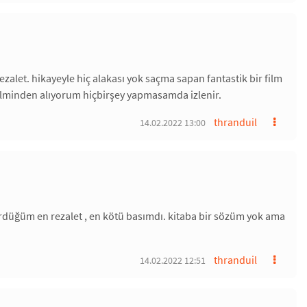
zalet. hikayeyle hiç alakası yok saçma sapan fantastik bir film
filminden alıyorum hiçbirşey yapmasamda izlenir.
thranduil
14.02.2022 13:00
ördüğüm en rezalet , en kötü basımdı. kitaba bir sözüm yok ama
thranduil
14.02.2022 12:51