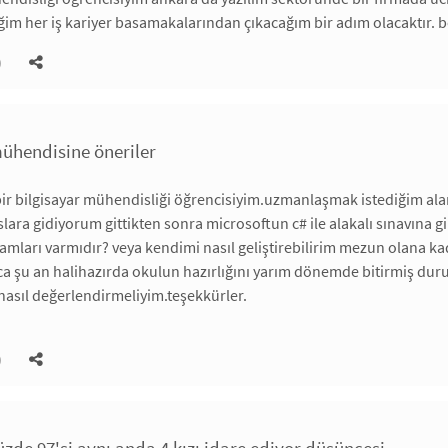
eğim her iş kariyer basamakalarından çıkacağım bir adım olacaktır. 
)
mühendisine öneriler
ir bilgisayar mühendisliği öğrencisiyim.uzmanlaşmak istediğim alan s
slara gidiyorum gittikten sonra microsoftun c# ile alakalı sınavına 
ramları varmıdır? veya kendimi nasıl geliştirebilirim mezun olana k
ıca şu an halihazırda okulun hazırlığını yarım dönemde bitirmiş 
nasıl değerlendirmeliyim.teşekkürler.
)
üzde 97'si aynı anda 4 kızı idare ediyor düşüncesi