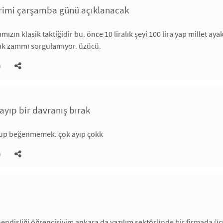
dirimi çarşamba günü açıklanacak
mızın klasik taktiğidir bu. önce 10 liralık şeyi 100 lira yap millet ay
lık zammı sorgulamıyor. üzücü.
)
ayıp bir davranış bırak
yup beğenmemek. çok ayıp çokk
)
endisliği öğrencisiyim ankara da yazılım sektöründe bir firmada ü