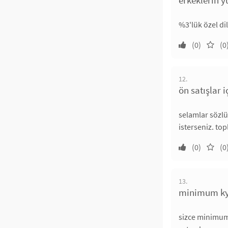
%3'lük özel d
(0)
(0
12.
ön satışlar i
selamlar sözlü
isterseniz. to
(0)
(0
13.
minimum kyk
sizce minimum 