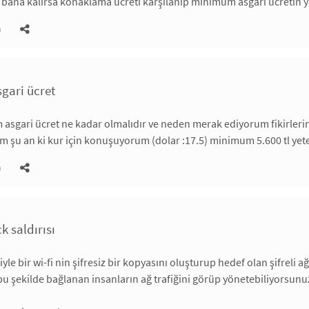
 bana kalırsa konaklama ücreti karşılanıp minimum asgari ücretin ya
)
gari ücret
asgari ücret ne kadar olmalıdır ve neden merak ediyorum fikirlerin
şu an ki kur için konuşuyorum (dolar :17.5) minimum 5.600 tl yeter
)
k saldırısı
iyle bir wi-fi nin şifresiz bir kopyasını oluşturup hedef olan şifreli
bu şekilde bağlanan insanların ağ trafiğini görüp yönetebiliyorsunuz