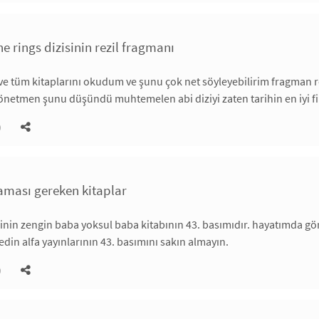
he rings dizisinin rezil fragmanı
 ve tüm kitaplarını okudum ve şunu çok net söyleyebilirim fragman re
yönetmen şunu düşündü muhtemelen abi diziyi zaten tarihin en iyi 
)
ması gereken kitaplar
inin zengin baba yoksul baba kitabının 43. basımıdır. hayatımda g
edin alfa yayınlarının 43. basımını sakın almayın.
)