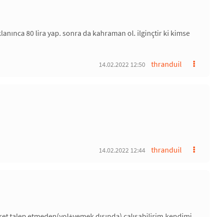
aklanınca 80 lira yap. sonra da kahraman ol. ilginçtir ki kimse
thranduil
14.02.2022 12:50
thranduil
14.02.2022 12:44
cret talep etmeden(yol+yemek dışında) çalışabilirim.kendimi