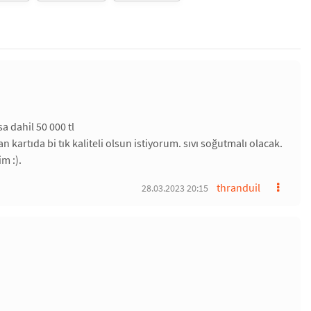
 dahil 50 000 tl
kartıda bi tık kaliteli olsun istiyorum. sıvı soğutmalı olacak.
m :).
thranduil
28.03.2023 20:15