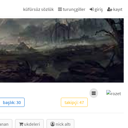
küfürsüz sözlük
turunçgiller
giriş
kayıt
başlık: 30
takipçi: 47
lanan
ukdeleri
nick altı