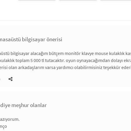
 masaüstü bilgisayar önerisi
stü bilgisayar alacağım bütçem monitör klavye mouse kulaklık kasa
ulaklık toplam 5 000 tl tutacaktır. oyun oynayacağımdan dolayı ekran 
isi olan arkadaşlarım varsa yardımcı olabilirmisiniz teşekkür ederi
)
 diye meşhur olanlar
yazıyorum.
nço