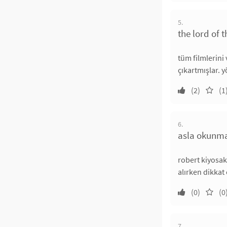
5.
the lord of t
tüm filmlerini
çıkartmışlar. 
(2)
(1
6.
asla okunma
robert kiyosak
alırken dikkat 
(0)
(0
7.