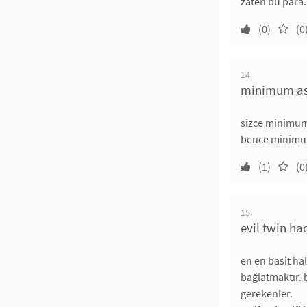
zaten bu para.
(0)
(0
14.
minimum as
sizce minimum 
bence minimum 
(1)
(0
15.
evil twin hac
en en basit hal
bağlatmaktır. 
gerekenler.