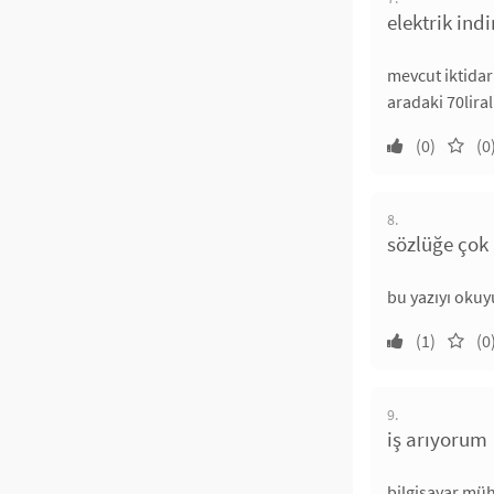
elektrik in
mevcut iktidarı
aradaki 70lira
(0)
(0
8.
sözlüğe çok 
bu yazıyı oku
(1)
(0
9.
iş arıyorum
bilgisayar müh