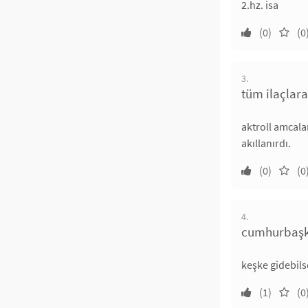
2.hz. isa
(0)
(0
3.
tüm ilaçlar
aktroll amcala
akıllanırdı.
(0)
(0
4.
cumhurbaşka
keşke gidebils
(1)
(0