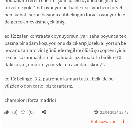
abubakar'ı tercih ederim. şuan joselu oyunda değil ama
forvet de yok. 4-6-0 oynuyor herhalde real. vini hem forvet
hem kanat. sezon başında cübbelingım forvet oynuyordu o
da gerçek mevkisine çekilmiş.
edit2: zaten kontraatak oynuyorsun, yarı saha boyunca tek
başına bir adam koşuyor. onu da çıkarıp joselu alıyorsun be
hocam. tamam vini gününde değil de ölüsü şu çöpten iyidir.
real'in kazanma ihtimali kalmadı. uzatmalarla birlikte 10
dakika var, umarım yemezler en azından. skor 2-2
edit3: belingol 3-2. patronun kumarı tuttu. belki de bu
yüzden o don carlo, biz taraftarız.
champion! forza madrid!
(3)
(0)
21.04.2024 22:48
kafasızyazar