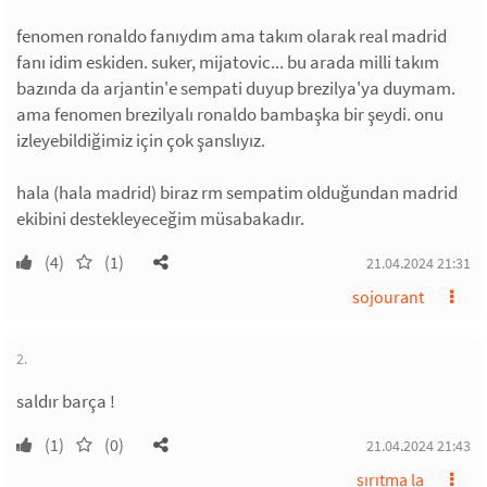
fenomen ronaldo fanıydım ama takım olarak real madrid
fanı idim eskiden. suker, mijatovic... bu arada milli takım
bazında da arjantin'e sempati duyup brezilya'ya duymam.
ama fenomen brezilyalı ronaldo bambaşka bir şeydi. onu
izleyebildiğimiz için çok şanslıyız.
hala (hala madrid) biraz rm sempatim olduğundan madrid
ekibini destekleyeceğim müsabakadır.
(4)
(1)
21.04.2024 21:31
sojourant
2.
saldır barça !
(1)
(0)
21.04.2024 21:43
sırıtma la