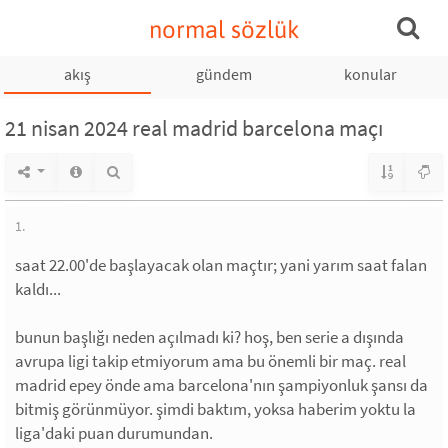
normal sözlük
akış
gündem
konular
21 nisan 2024 real madrid barcelona maçı
1.
saat 22.00'de başlayacak olan maçtır; yani yarım saat falan
kaldı...
bunun başlığı neden açılmadı ki? hoş, ben serie a dışında
avrupa ligi takip etmiyorum ama bu önemli bir maç. real
madrid epey önde ama barcelona'nın şampiyonluk şansı da
bitmiş görünmüyor. şimdi baktım, yoksa haberim yoktu la
liga'daki puan durumundan.