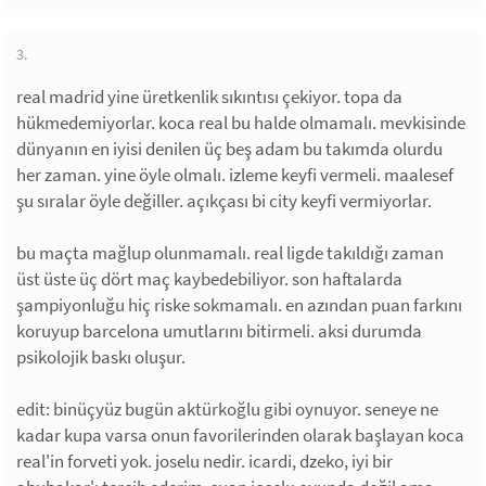
3.
real madrid yine üretkenlik sıkıntısı çekiyor. topa da
hükmedemiyorlar. koca real bu halde olmamalı. mevkisinde
dünyanın en iyisi denilen üç beş adam bu takımda olurdu
her zaman. yine öyle olmalı. izleme keyfi vermeli. maalesef
şu sıralar öyle değiller. açıkçası bi city keyfi vermiyorlar.
bu maçta mağlup olunmamalı. real ligde takıldığı zaman
üst üste üç dört maç kaybedebiliyor. son haftalarda
şampiyonluğu hiç riske sokmamalı. en azından puan farkını
koruyup barcelona umutlarını bitirmeli. aksi durumda
psikolojik baskı oluşur.
edit: binüçyüz bugün aktürkoğlu gibi oynuyor. seneye ne
kadar kupa varsa onun favorilerinden olarak başlayan koca
real'in forveti yok. joselu nedir. icardi, dzeko, iyi bir