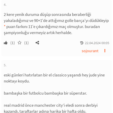
4.
2 kere yenik duruma düşüp sonrasında beraberliği
yakaladığımız ve 90+1'de attığımız golle barça'yı düdükleyip
*
puan farkını 11'e çıkardığımız maç olmuştur. buradan
şampiyonluğu vermeyiz artık herhalde.
(1)
(1)
22.04.2024 00:05
sojourant
5.
eski günleri hatırlatan bir el classico yaşandı hey jude yine
noktayı koydu.
bambaşka bir futbolcu bambaşka bir süperstar.
real madrid önce manchester city’i eledi sonra derbiyi
kazandı, taraftarlar adına harika bir hafta oldu.