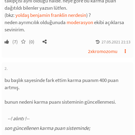
takipçisi aynı olduğu halde. neye göre bu karma puan
dağıtıldı bilenler yazsın lütfen.
(bkz:
yoldaş benjamin franklin nerdesin
) ?
neden ayrımcılık olduğunuda
moderasyon
ekibi açıklarsa
sevinirim.
(7)
(0)
27.05.2021 21:13
2xkromozomu
2.
bu başlık sayesinde fark ettim karma puanım 400 puan
artmış.
bunun nedeni karma puanı sisteminin güncellenmesi.
son güncellenen karma puan sisteminde;