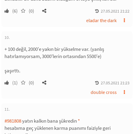
(6)
(0)
27.05.2021 21:22
eladar the dark
10.
+ 100 değil, 2000'e yakın bir yükselme var. (yanlış
hatırlamıyorsam, 3000'lerin ortasından 5500'e)
şaşırttı.
(1)
(0)
27.05.2021 21:23
double cross
11.
#981808
yatın kalkın bana şükredin
*
hesabıma geç yüklenen karma puanımı faiziyle geri