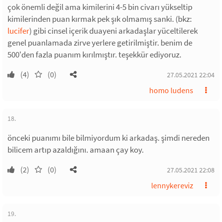
çok önemli değil ama kimilerini 4-5 bin civarı yükseltip
kimilerinden puan kırmak pek şık olmamış sanki. (bkz:
lucifer
) gibi cinsel içerik duayeni arkadaşlar yüceltilerek
genel puanlamada zirve yerlere getirilmiştir. benim de
500'den fazla puanım kırılmıştır. teşekkür ediyoruz.
(4)
(0)
27.05.2021 22:04
homo ludens
18.
önceki puanımı bile bilmiyordum ki arkadaş. şimdi nereden
bilicem artıp azaldığını. amaan çay koy.
(2)
(0)
27.05.2021 22:08
lennykereviz
19.