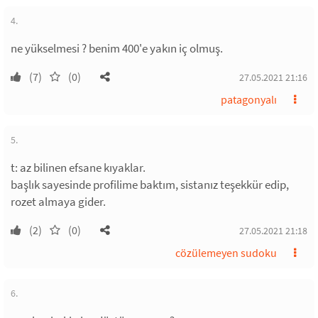
4.
ne yükselmesi ? benim 400'e yakın iç olmuş.
(7)
(0)
27.05.2021 21:16
patagonyalı
5.
t: az bilinen efsane kıyaklar.
başlık sayesinde profilime baktım, sistanız teşekkür edip,
rozet almaya gider.
(2)
(0)
27.05.2021 21:18
cözülemeyen sudoku
6.