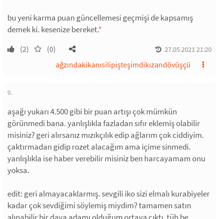
bu yeni karma puan güncellemesi geçmişi de kapsamış
demek ki. kesenize bereket.
*
(2)
(0)
27.05.2021 21:20
ağzındakikanısilipişteşimdikızandövüşçü
9.
aşağı yukarı 4.500 gibi bir puan artışı çok mümkün
görünmedi bana. yanlışlıkla fazladan sıfır eklemiş olabilir
misiniz? geri alırsanız mızıkçılık edip ağlarım çok ciddiyim.
çaktırmadan gidip rozet alacağım ama içime sinmedi.
yanlışlıkla ise haber verebilir misiniz ben harcayamam onu
yoksa.
edit: geri almayacaklarmış. sevgili iko sizi elmalı kurabiyeler
kadar çok sevdiğimi söylemiş miydim? tamamen satın
alınabilir bir dava adamı olduğum ortaya çıktı, tüh be.