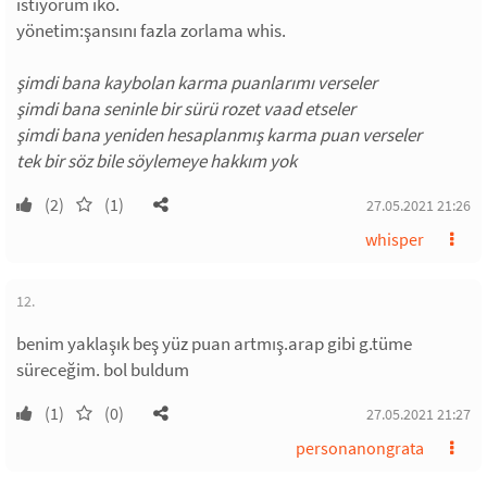
istiyorum iko.
yönetim:şansını fazla zorlama whis.
şimdi bana kaybolan karma puanlarımı verseler
şimdi bana seninle bir sürü rozet vaad etseler
şimdi bana yeniden hesaplanmış karma puan verseler
tek bir söz bile söylemeye hakkım yok
(2)
(1)
27.05.2021 21:26
whisper
12.
benim yaklaşık beş yüz puan artmış.arap gibi g.tüme
süreceğim. bol buldum
(1)
(0)
27.05.2021 21:27
personanongrata