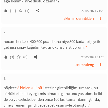
aga benimki niye düştü o zaman?
(11)
(1)
27.05.2021 21:20
aklımın derinlikleri
7.
hocam herkese 400 600 puan bana niye 300 kadar bişeycik
gelmiş? sınav kağıdım tekrar okunsun istiyorum.
*
(3)
(0)
27.05.2021 21:20
sntmntleng
8.
böylece
8 binler kulübü
listesine girebildiğimi umarak, şu
sözlükte bir listeye girmiş olmanın gururunu yaşadım. belki
de bu yükselişle, benden önce 100 kişi tamamlanmıştır da,
yine girememişimdir. evet evet kesin öyle olmuştur.
*