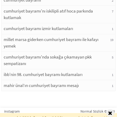
2
cumhuriyet bayramı'nı iskilipli atıf hoca parkında
7
kutlamak
cumhuriyet bayramı izmir kutlamaları
1
millet marsa giderken cumhuriyet bayramı ile kafayı
19
yemek
cumhuriyet bayramı'nda sokağa çıkamayan pkk
5
sempatizanı
ibb'nin 98. cumhuriyet bayramı kutlamaları
1
mahir ünal’ın cumhuriyet bayramı mesajı
1
instagram
Normal Sözlük © 2026