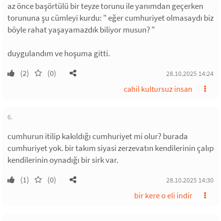
az önce başörtülü bir teyze torunu ile yanımdan geçerken
torununa şu cümleyi kurdu: " eğer cumhuriyet olmasaydı biz
böyle rahat yaşayamazdık biliyor musun? "
duygulandım ve hoşuma gitti.
(2)
(0)
28.10.2025 14:24
cahil kultursuz insan
6.
cumhurun itilip kakıldığı cumhuriyet mi olur? burada
cumhuriyet yok. bir takım siyasi zerzevatın kendilerinin çalıp
kendilerinin oynadığı bir sirk var.
(1)
(0)
28.10.2025 14:30
bir kere o eli indir