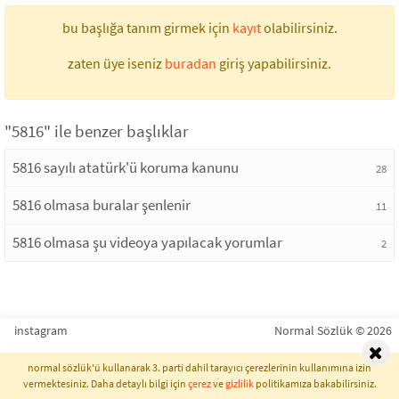
bu başlığa tanım girmek için
kayıt
olabilirsiniz.
zaten üye iseniz
buradan
giriş yapabilirsiniz.
"5816" ile benzer başlıklar
5816 sayılı atatürk'ü koruma kanunu
28
5816 olmasa buralar şenlenir
11
5816 olmasa şu videoya yapılacak yorumlar
2
instagram
Normal Sözlük © 2026
normal sözlük'ü kullanarak 3. parti dahil tarayıcı çerezlerinin kullanımına izin
vermektesiniz. Daha detaylı bilgi için
çerez
ve
gizlilik
politikamıza bakabilirsiniz.