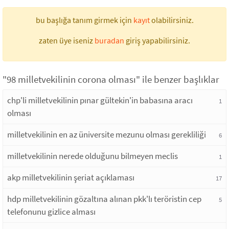
bu başlığa tanım girmek için
kayıt
olabilirsiniz.
zaten üye iseniz
buradan
giriş yapabilirsiniz.
"98 milletvekilinin corona olması" ile benzer başlıklar
chp'li milletvekilinin pınar gültekin'in babasına aracı
1
olması
milletvekilinin en az üniversite mezunu olması gerekliliği
6
milletvekilinin nerede olduğunu bilmeyen meclis
1
akp milletvekilinin şeriat açıklaması
17
hdp milletvekilinin gözaltına alınan pkk'lı teröristin cep
5
telefonunu gizlice alması