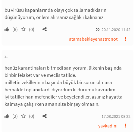
bu virüsü kapanlarında olayı çok sallamadıklarını
düşünüyorum, önlem alırsanız sağlıklı kalırsınız.
(6)
(0)
20.11.2020 11:42
atamabekleyenastronot
2.
henüz karantinaları bitmedi sanıyorum. ülkenin başında
binbir felaket var ve meclis tatilde.
milletin vekillerinin başında büyük bir sorun olmasa
herhalde toplanırlardı diyordum ki durumu kavradım.
iyi tatiller hanımefendiler ve beyefendiler, aslınız hayatta
kalmaya çalışırken aman size bir şey olmasın.
(2)
(0)
17.08.2021 08:22
yaykadını