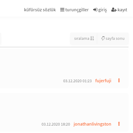
küfürsüz sözlük
turunçgiller
giriş
kayıt
sıralama
sayfa sonu
fujerfuji
03.12.2020 01:23
jonathanlivingston
03.12.2020 18:20