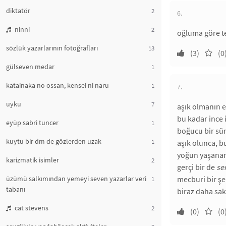
diktatör
2
6.
ninni
2
oğluma göre t
sözlük yazarlarının fotoğrafları
13
(3)
(0
gülseven medar
1
katainaka no ossan, kensei ni naru
1
7.
uyku
7
aşık olmanın e
bu kadar ince 
eyüp sabri tuncer
1
boğucu bir sür
kuytu bir dm de gözlerden uzak
1
aşık olunca, b
yoğun yaşanan
karizmatik isimler
2
gerçi bir de
se
üzümü salkımından yemeyi seven yazarlar veri
mecburi bir şe
1
tabanı
biraz daha saki
cat stevens
2
(0)
(0