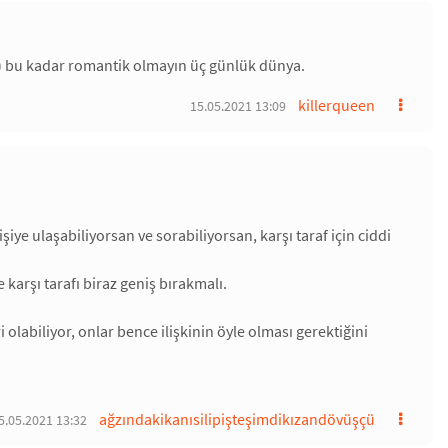
) bu kadar romantik olmayın üç günlük dünya.
killerqueen
15.05.2021 13:09
ye ulaşabiliyorsan ve sorabiliyorsan, karşı taraf için ciddi
arşı tarafı biraz geniş bırakmalı.
i olabiliyor, onlar bence ilişkinin öyle olması gerektiğini
ağzındakikanısilipişteşimdikızandövüşçü
5.05.2021 13:32