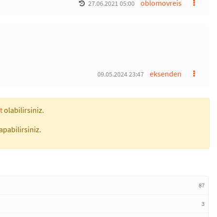
oblomovreis
27.06.2021 05:00
eksenden
09.05.2024 23:47
t
olabilirsiniz.
apabilirsiniz.
87
3