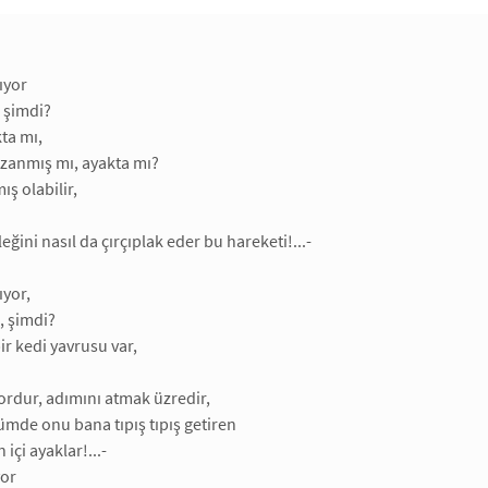
ıyor
 şimdi?
ta mı,
uzanmış mı, ayakta mı?
ş olabilir,
leğini nasıl da çırçıplak eder bu hareketi!...-
ıyor,
, şimdi?
ir kedi yavrusu var,
ordur, adımını atmak üzredir,
ümde onu bana tıpış tıpış getiren
 içi ayaklar!...-
yor