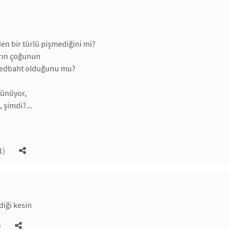
en bir türlü pişmediğini mi?
arın çoğunun
bedbaht olduğunu mu?
şünüyor,
 şimdi?...
1)
iği kesin
)