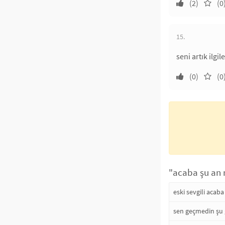
(2)
(0
15.
seni artık ilg
(0)
(0
"acaba şu an n
eski sevgili acab
sen geçmedin şu 