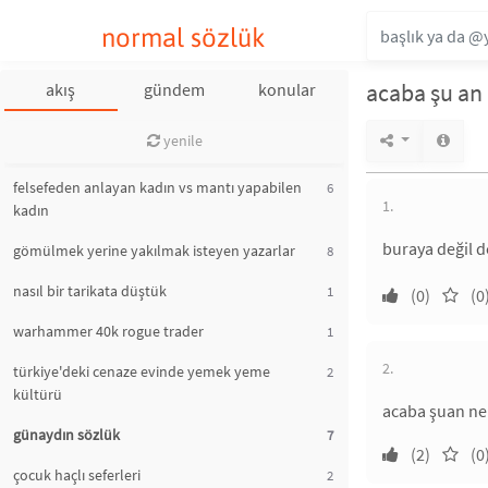
normal sözlük
acaba şu an
akış
gündem
konular
yenile
felsefeden anlayan kadın vs mantı yapabilen
6
1.
kadın
buraya değil d
gömülmek yerine yakılmak isteyen yazarlar
8
nasıl bir tarikata düştük
1
(0)
(0
warhammer 40k rogue trader
1
2.
türkiye'deki cenaze evinde yemek yeme
2
kültürü
acaba şuan ne 
günaydın sözlük
7
(2)
(0
çocuk haçlı seferleri
2