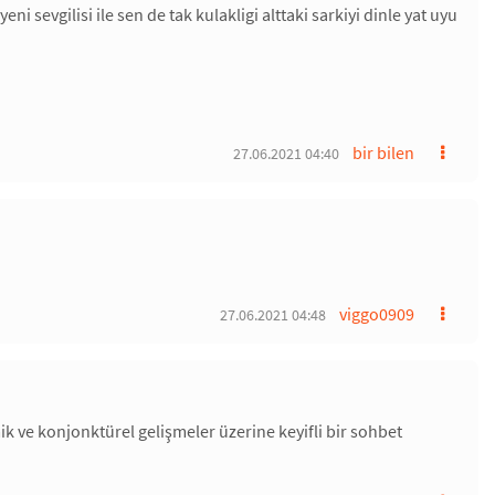
 sevgilisi ile sen de tak kulakligi alttaki sarkiyi dinle yat uyu
bir bilen
27.06.2021 04:40
viggo0909
27.06.2021 04:48
k ve konjonktürel gelişmeler üzerine keyifli bir sohbet