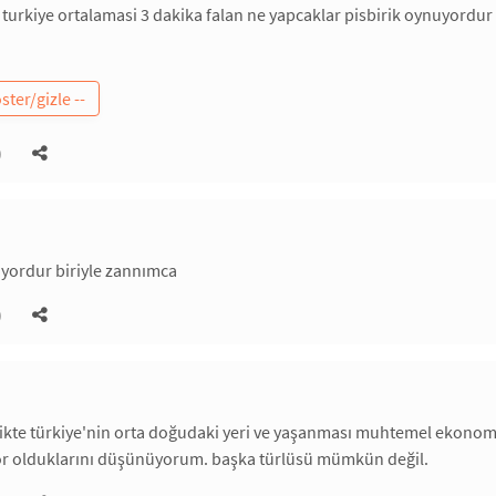
urkiye ortalamasi 3 dakika falan ne yapcaklar pisbirik oynuyordur yeni
)
iyordur biriyle zannımca
)
irlikte türkiye'nin orta doğudaki yeri ve yaşanması muhtemel ekonomi
yor olduklarını düşünüyorum. başka türlüsü mümkün değil.