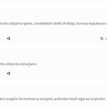
ma bu düşünce gelse,
tuvalettedir belki de
diyip, konuyu kapatıyoru
)
1
tlu ediyorla sonuçlanır.
)
i sevgilisi ile hunharca sevişmis ardindan keyif sigarası iciyordur.