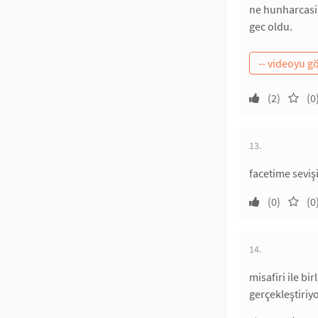
ne hunharcasi t
gec oldu.
(2)
(0
13.
facetime seviş
(0)
(0
14.
misafiri ile b
gerçekleştiri