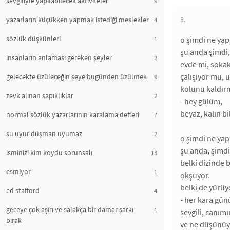
sevgiliyle yapılabilecek aktiviteler
9
yazarların küçükken yapmak istediği meslekler
8.
4
sözlük düşkünleri
1
o şimdi ne yap
şu anda şimdi,
insanların anlaması gereken şeyler
2
evde mi, sokak
çalışıyor mu, 
gelecekte üzüleceğin şeye bugünden üzülmek
9
kolunu kaldırmı
zevk alınan sapıklıklar
2
- hey gülüm,
beyaz, kalın bi
normal sözlük yazarlarının karalama defteri
7
su uyur düşman uyumaz
2
o şimdi ne yap
şu anda, şimdi
isminizi kim koydu sorunsalı
13
belki dizinde b
esmiyor
1
okşuyor.
belki de yürüy
ed stafford
4
- her kara gün
geceye çok aşırı ve salakça bir damar şarkı
1
sevgili, canımın
bırak
ve ne düşünü