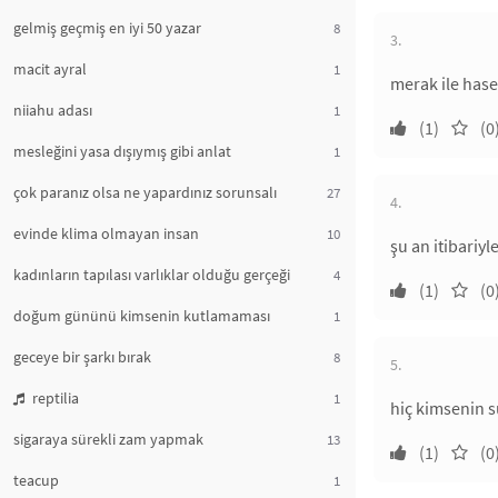
gelmiş geçmiş en iyi 50 yazar
8
3.
macit ayral
1
merak ile hase
niiahu adası
1
(1)
(0
mesleğini yasa dışıymış gibi anlat
1
çok paranız olsa ne yapardınız sorunsalı
27
4.
evinde klima olmayan insan
10
şu an itibariyl
kadınların tapılası varlıklar olduğu gerçeği
4
(1)
(0
doğum gününü kimsenin kutlamaması
1
geceye bir şarkı bırak
8
5.
reptilia
1
hiç kimsenin s
sigaraya sürekli zam yapmak
13
(1)
(0
teacup
1