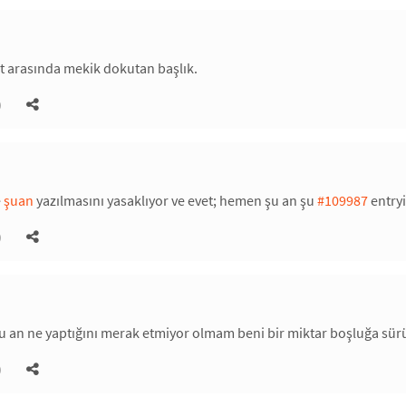
t arasında mekik dokutan başlık.
)
e
şuan
yazılmasını yasaklıyor ve evet; hemen şu an şu
#109987
entryi
)
u an ne yaptığını merak etmiyor olmam beni bir miktar boşluğa sür
)