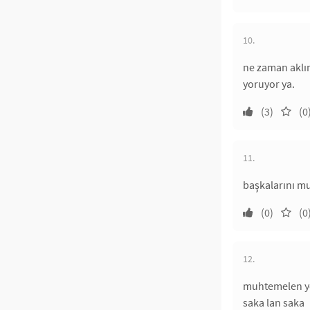
10.
ne zaman aklı
yoruyor ya.
(3)
(0
11.
başkalarını mu
(0)
(0
12.
muhtemelen yen
saka lan saka