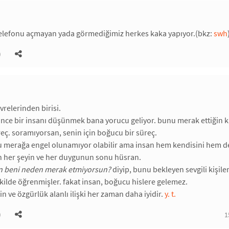
elefonu açmayan yada görmediğimiz herkes kaka yapıyor.(bkz:
swh
)
vrelerinden birisi.
ince bir insanı düşünmek bana yorucu geliyor. bunu merak ettiğin kişi
eç. soramıyorsan, senin için boğucu bir süreç.
u merağa engel olunamıyor olabilir ama insan hem kendisini hem de k
 her şeyin ve her duygunun sonu hüsran.
n beni neden merak etmiyorsun?
diyip, bunu bekleyen sevgili kişiler
kilde öğrenmişler. fakat insan, boğucu hislere gelemez.
n ve özgürlük alanlı ilişki her zaman daha iyidir.
y. t.
)
1