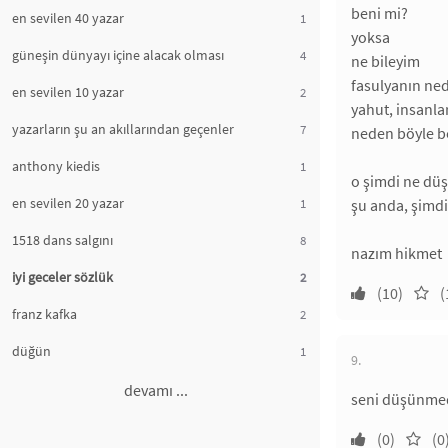
beni mi?
en sevilen 40 yazar
1
yoksa
güneşin dünyayı içine alacak olması
4
ne bileyim
fasulyanın ned
en sevilen 10 yazar
2
yahut, insanl
yazarların şu an akıllarından geçenler
7
neden böyle 
anthony kiedis
1
o şimdi ne dü
en sevilen 20 yazar
1
şu anda, şimdi,
1518 dans salgını
8
nazım hikmet
iyi geceler sözlük
2
(10)
(
franz kafka
2
düğün
1
9.
devamı ...
seni düşünmed
(0)
(0