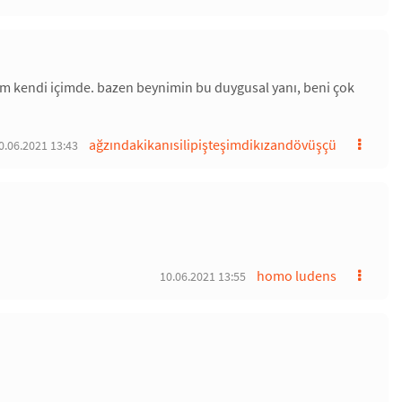
m kendi içimde. bazen beynimin bu duygusal yanı, beni çok
ağzındakikanısilipişteşimdikızandövüşçü
0.06.2021 13:43
homo ludens
10.06.2021 13:55