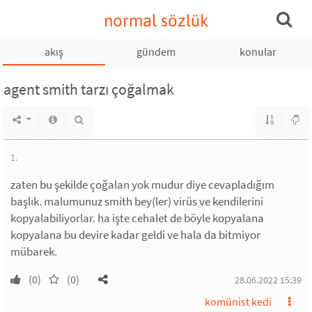
normal sözlük
akış
gündem
konular
agent smith tarzı çoğalmak
1.
zaten bu şekilde çoğalan yok mudur diye cevapladığım
başlık. malumunuz smith bey(ler) virüs ve kendilerini
kopyalabiliyorlar. ha işte cehalet de böyle kopyalana
kopyalana bu devire kadar geldi ve hala da bitmiyor
mübarek.
(0)
(0)
28.06.2022 15:39
komünist kedi