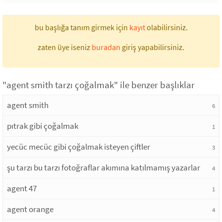
bu başlığa tanım girmek için
kayıt
olabilirsiniz.
zaten üye iseniz
buradan
giriş yapabilirsiniz.
"agent smith tarzı çoğalmak" ile benzer başlıklar
agent smith
6
pıtrak gibi çoğalmak
1
yecüc mecüc gibi çoğalmak isteyen çiftler
3
şu tarzı bu tarzı fotoğraflar akımına katılmamış yazarlar
4
agent 47
1
agent orange
4