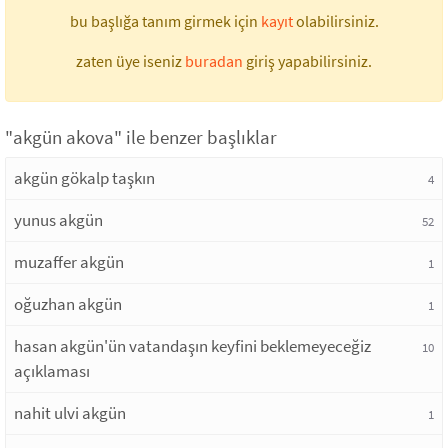
bu başlığa tanım girmek için
kayıt
olabilirsiniz.
zaten üye iseniz
buradan
giriş yapabilirsiniz.
"akgün akova" ile benzer başlıklar
akgün gökalp taşkın
4
yunus akgün
52
muzaffer akgün
1
oğuzhan akgün
1
hasan akgün'ün vatandaşın keyfini beklemeyeceğiz
10
açıklaması
nahit ulvi akgün
1