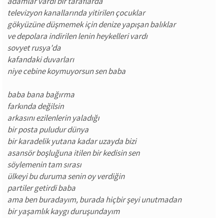
adamlar vardı bir taraflarda
televizyon kanallarında yitirilen çocuklar
gökyüzüne düşmemek için denize yapışan balıklar
ve depolara indirilen lenin heykelleri vardı
sovyet rusya'da
kafandaki duvarları
niye cebine koymuyorsun sen baba
baba bana bağırma
farkında değilsin
arkasını ezilenlerin yaladığı
bir posta puludur dünya
bir karadelik yutana kadar uzayda bizi
asansör boşluğuna itilen bir kedisin sen
söylemenin tam sırası
ülkeyi bu duruma senin oy verdiğin
partiler getirdi baba
ama ben buradayım, burada hiçbir şeyi unutmadan
bir yaşamlık kaygı duruşundayım