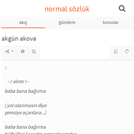
normal sözlük
akış
gündem
konular
akgün akova
1.
baba bana bağırma
( yol ıslanmasın diye
şemsiye açanlara...)
baba bana bağırma