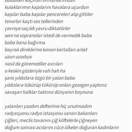
bülbülleri kaçırdın ormanlarımdan
kulaklarımın kapılarını havalara uçurdun
kapılar baba kapılar pencereleri alıp gittiler
tenorlar kaçtı ses tellerinden
çevreye saçıldı yavru diktatörler
seni ne sopranolar istedi de vermedik baba
baba bana bağırma
bayrak direklerine konan kartalları anlat
uzun uzadıya
nasıl da göremediler avcıları
o keskin gözleriyle vah hah ha
şans yıldızlara özgü bir yalan baba
yıldızlara tükürüp tükürüp onları gezegen yaptınız
savaşan halklar taktınız dünyanın boynuna
yalanları yazdım defterime hiç unutmadım
radyasyonu radyo istasyonu sanan bakanları
çiğleri, meclis tavanını çiğ köftelerle çiğneyen
doğum sonrası acılarını cüce ülkeler doğuran kadınların