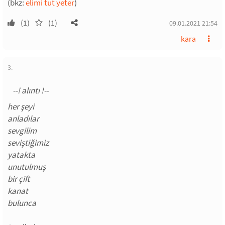
(bkz:
elimi tut yeter
)
(1)
(1)
09.01.2021 21:54
kara
3.
her şeyi
anladılar
sevgilim
seviştiğimiz
yatakta
unutulmuş
bir çift
kanat
bulunca