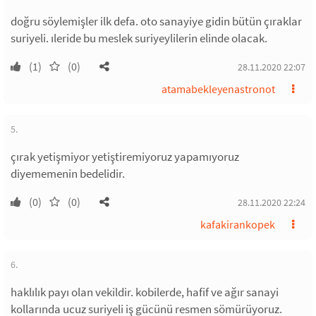
doğru söylemişler ilk defa. oto sanayiye gidin bütün çıraklar
suriyeli. ıleride bu meslek suriyeylilerin elinde olacak.
(1)
(0)
28.11.2020 22:07
atamabekleyenastronot
5.
çırak yetişmiyor yetiştiremiyoruz yapamıyoruz
diyememenin bedelidir.
(0)
(0)
28.11.2020 22:24
kafakirankopek
6.
haklılık payı olan vekildir. kobilerde, hafif ve ağır sanayi
kollarında ucuz suriyeli iş gücünü resmen sömürüyoruz.