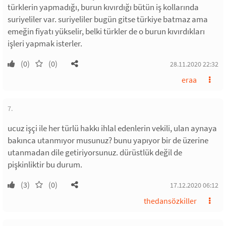
türklerin yapmadığı, burun kıvırdığı bütün iş kollarında
suriyeliler var. suriyeliler bugün gitse türkiye batmaz ama
emeğin fiyatı yükselir, belki türkler de o burun kıvırdıkları
işleri yapmak isterler.
(0)
(0)
28.11.2020 22:32
eraa
7.
ucuz işçi ile her türlü hakkı ihlal edenlerin vekili, ulan aynaya
bakınca utanmıyor musunuz? bunu yapıyor bir de üzerine
utanmadan dile getiriyorsunuz. dürüstlük değil de
pişkinliktir bu durum.
(3)
(0)
17.12.2020 06:12
thedansözkiller