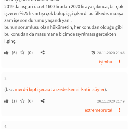
2019 da asgari ücret 1600 liradan 2020 liraya çıkınca, bir çok
işveren %25 lık artışı çok bulup işçi çıkardı bu ülkede. maaşa
zam işe son durumu yaşandı yani.
bunun sorumlusu olan hükümetin, her konudan olduğu gibi
bu konudan da masumane biçimde sıyrılması gerçekten
ilginç.
(6)
(0)
28.11.2020 21:46
işimbu
3.
(bkz:
merd-i kıpti şecaat arzederken sirkatin söyler
).
(1)
(0)
28.11.2020 21:49
extremebrutal
4.