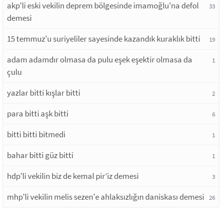
akp'li eski vekilin deprem bölgesinde imamoğlu'na defol
33
demesi
15 temmuz'u suriyeliler sayesinde kazandık kuraklık bitti
19
adam adamdır olmasa da pulu eşek eşektir olmasa da
1
çulu
yazlar bitti kışlar bitti
2
para bitti aşk bitti
6
bitti bitti bitmedi
1
bahar bitti güz bitti
1
hdp'li vekilin biz de kemal pir’iz demesi
3
mhp'li vekilin melis sezen'e ahlaksızlığın daniskası demesi
26