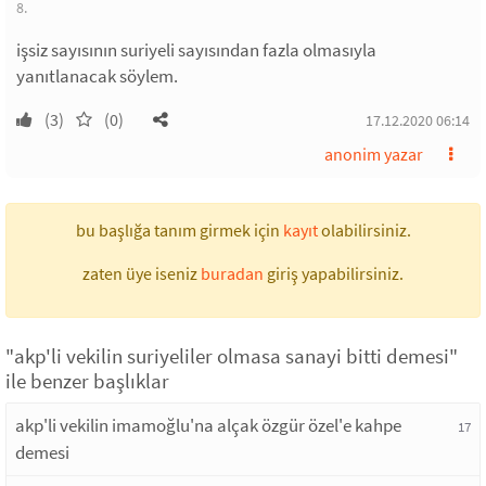
8.
işsiz sayısının suriyeli sayısından fazla olmasıyla
yanıtlanacak söylem.
(3)
(0)
17.12.2020 06:14
anonim yazar
bu başlığa tanım girmek için
kayıt
olabilirsiniz.
zaten üye iseniz
buradan
giriş yapabilirsiniz.
"akp'li vekilin suriyeliler olmasa sanayi bitti demesi"
ile benzer başlıklar
akp'li vekilin imamoğlu'na alçak özgür özel'e kahpe
17
demesi