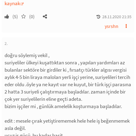
kaynak
(5)
(0)
28.11.2020 21:35
ysrshn
2.
doğru söylemiş vekil ,
suriyeliler ülkeyi kuşattıktan sonra , yapılan yardımları az
bulanlar sektöre bir girdiler ki , fırsatçı türkler algısı vergisi
aylık 4-5 bin liraya malolan yerli işçi yerine, suriyelileri tercih
eder oldu .öyle ya ne kayıt var ne kuyut, bir türk işçi parasına
2 hatta 3 suriyeli çalıştırmaya başladılar. zaman içinde bir
çok yer suriyelilerin eline geçti adeta.
bizim işçiler mi , günlük amelelik koşturmaya başladılar.
edit : mesele çırak yetiştirememek hele hele iş beğenmemek
asla değil.
ucuz iş gücü. bu kadar basit .