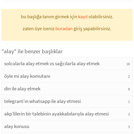
bu başlığa tanım girmek için
kayıt
olabilirsiniz.
zaten üye iseniz
buradan
giriş yapabilirsiniz.
"alay" ile benzer başlıklar
solcularla alay etmek vs sağcılarla alay etmek
18
öyle mi alay komutanı
2
din ile alay etmek
8
telegram'ın whatsapp ile alay etmesi
1
akp’lilerin bir talebinin ayakkabılarıyla alay etmesi
3
alay konusu
3