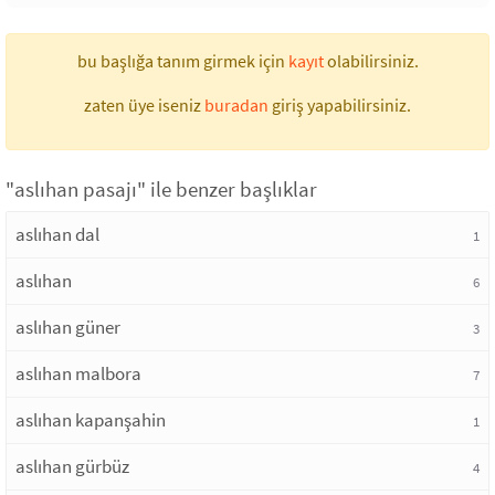
bu başlığa tanım girmek için
kayıt
olabilirsiniz.
zaten üye iseniz
buradan
giriş yapabilirsiniz.
"aslıhan pasajı" ile benzer başlıklar
aslıhan dal
1
aslıhan
6
aslıhan güner
3
aslıhan malbora
7
aslıhan kapanşahin
1
aslıhan gürbüz
4