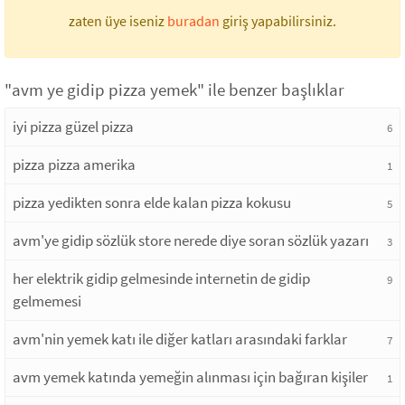
zaten üye iseniz
buradan
giriş yapabilirsiniz.
"avm ye gidip pizza yemek" ile benzer başlıklar
iyi pizza güzel pizza
6
pizza pizza amerika
1
pizza yedikten sonra elde kalan pizza kokusu
5
avm'ye gidip sözlük store nerede diye soran sözlük yazarı
3
her elektrik gidip gelmesinde internetin de gidip
9
gelmemesi
avm'nin yemek katı ile diğer katları arasındaki farklar
7
avm yemek katında yemeğin alınması için bağıran kişiler
1