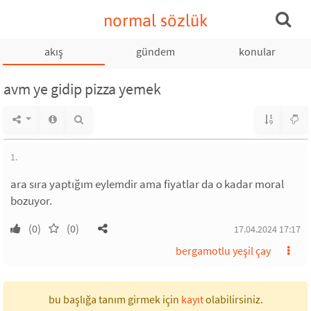
normal sözlük
akış
gündem
konular
avm ye gidip pizza yemek
1.
ara sıra yaptığım eylemdir ama fiyatlar da o kadar moral
bozuyor.
(0)
(0)
17.04.2024 17:17
bergamotlu yeşil çay
bu başlığa tanım girmek için
kayıt
olabilirsiniz.