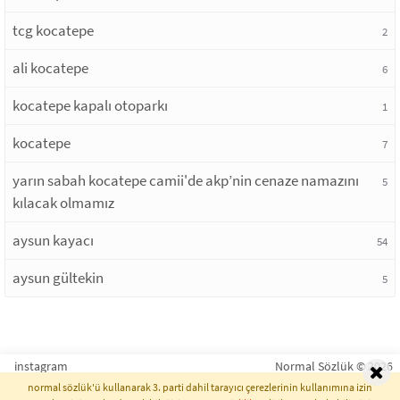
tcg kocatepe
2
ali kocatepe
6
kocatepe kapalı otoparkı
1
kocatepe
7
yarın sabah kocatepe camii'de akp’nin cenaze namazını
5
kılacak olmamız
aysun kayacı
54
aysun gültekin
5
instagram
Normal Sözlük © 2026
normal sözlük'ü kullanarak 3. parti dahil tarayıcı çerezlerinin kullanımına izin