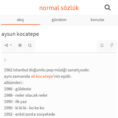
normal sözlük
akış
gündem
konular
aysun kocatepe
1.
1962 istanbul doğumlu pop müziği sanatçısıdır.
aynı zamanda
ali kocatepe
'nin eşidir.
albümleri :
1986 - güldeste
1988 - neler olacak neler
1990 - ilk yaz
1990 - ki ki ki - ko ko ko
1992 - entel zonta sosyetede