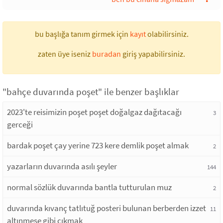
bu başlığa tanım girmek için
kayıt
olabilirsiniz.
zaten üye iseniz
buradan
giriş yapabilirsiniz.
"bahçe duvarında poşet" ile benzer başlıklar
2023'te reisimizin poşet poşet doğalgaz dağıtacağı
3
gerceği
bardak poşet çay yerine 723 kere demlik poşet almak
2
yazarların duvarında asılı şeyler
144
normal sözlük duvarında bantla tutturulan muz
2
duvarında kıvanç tatlıtuğ posteri bulunan berberden izzet
11
altınmeşe gibi çıkmak