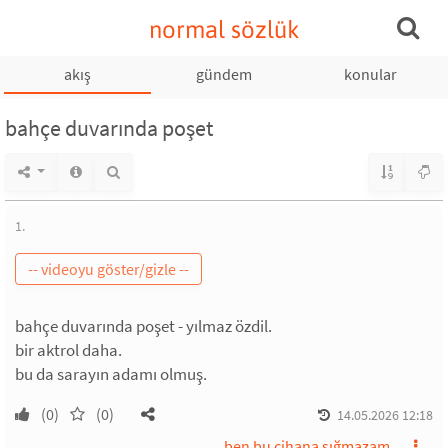
normal sözlük
akış
gündem
konular
bahçe duvarında poşet
1.
bahçe duvarında poşet - yılmaz özdil.
bir aktrol daha.
bu da sarayın adamı olmuş.
(0)
(0)
14.05.2026 12:18
ben bu cihana sığmazam