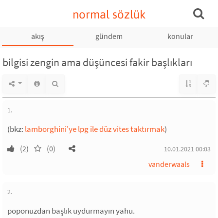
normal sözlük
akış
gündem
konular
bilgisi zengin ama düşüncesi fakir başlıkları
1.
(bkz:
lamborghini'ye lpg ile düz vites taktırmak
)
(2)
(0)
10.01.2021 00:03
vanderwaals
2.
poponuzdan başlık uydurmayın yahu.