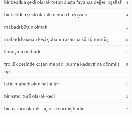
bir beddua şekli olarak toton duşta fayansa değer inşallah
4
bir beddua şekli olarak memen büzüşsün
4
mabadı bütün olmak
1
mabadı kaşınan keçi çobanın asasına sürtünürmüş
6
konuşma mabadı
1
trollük peşinde koşan mabadı burma kadayıfına dönmüş
5
tip
latin mabadı olan hatunlar
1
bir ısıtıcı türü olarak kedi
3
bir av türü olarak saçını kestirmiş kadın
2