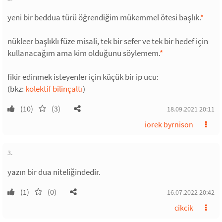
yeni bir beddua türü öğrendiğim mükemmel ötesi başlık.
*
nükleer başlıklı füze misali, tek bir sefer ve tek bir hedef için
kullanacağım ama kim olduğunu söylemem.
*
fikir edinmek isteyenler için küçük bir ip ucu:
(bkz:
kolektif bilinçaltı
)
(10)
(3)
18.09.2021 20:11
iorek byrnison
3.
yazın bir dua niteliğindedir.
(1)
(0)
16.07.2022 20:42
cikcik