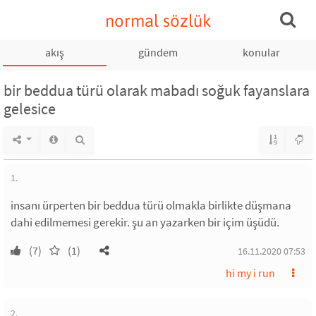
normal sözlük
akış
gündem
konular
bir beddua türü olarak mabadı soğuk fayanslara
gelesice
1.
insanı ürperten bir beddua türü olmakla birlikte düşmana
dahi edilmemesi gerekir. şu an yazarken bir içim üşüdü.
(7)
(1)
16.11.2020 07:53
hi my i run
2.