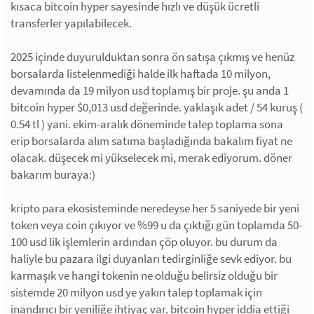
kısaca bitcoin hyper sayesinde hızlı ve düşük ücretli
transferler yapılabilecek.
2025 içinde duyurulduktan sonra ön satışa çıkmış ve henüz
borsalarda listelenmediği halde ilk haftada 10 milyon,
devamında da 19 milyon usd toplamış bir proje. şu anda 1
bitcoin hyper $0,013 usd değerinde. yaklaşık adet / 54 kuruş (
0.54 tl ) yani. ekim-aralık döneminde talep toplama sona
erip borsalarda alım satıma başladığında bakalım fiyat ne
olacak. düşecek mi yükselecek mi, merak ediyorum. döner
bakarım buraya:)
kripto para ekosisteminde neredeyse her 5 saniyede bir yeni
token veya coin çıkıyor ve %99 u da çıktığı gün toplamda 50-
100 usd lik işlemlerin ardından çöp oluyor. bu durum da
haliyle bu pazara ilgi duyanları tedirginliğe sevk ediyor. bu
karmaşık ve hangi tokenin ne olduğu belirsiz olduğu bir
sistemde 20 milyon usd ye yakın talep toplamak için
inandırıcı bir yeniliğe ihtiyaç var. bitcoin hyper iddia ettiği