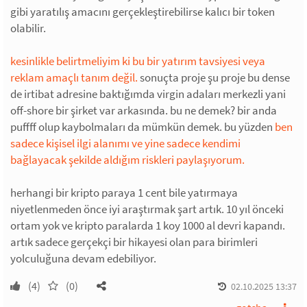
gibi yaratılış amacını gerçekleştirebilirse kalıcı bir token
olabilir.
kesinlikle belirtmeliyim ki bu bir yatırım tavsiyesi veya
reklam amaçlı tanım değil.
sonuçta proje şu proje bu dense
de irtibat adresine baktığımda virgin adaları merkezli yani
off-shore bir şirket var arkasında. bu ne demek? bir anda
puffff olup kaybolmaları da mümkün demek. bu yüzden
ben
sadece kişisel ilgi alanımı ve yine sadece kendimi
bağlayacak şekilde aldığım riskleri paylaşıyorum.
herhangi bir kripto paraya 1 cent bile yatırmaya
niyetlenmeden önce iyi araştırmak şart artık. 10 yıl önceki
ortam yok ve kripto paralarda 1 koy 1000 al devri kapandı.
artık sadece gerçekçi bir hikayesi olan para birimleri
yolculuğuna devam edebiliyor.
(4)
(0)
02.10.2025 13:37