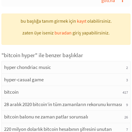
gotcha
bu başlığa tanım girmek için
kayıt
olabilirsiniz.
zaten üye iseniz
buradan
giriş yapabilirsiniz.
"bitcoin hyper" ile benzer başlıklar
hyper chondriac music
2
hyper-casual game
3
bitcoin
417
28 aralık 2020 bitcoin’in tüm zamanların rekorunu kırması
9
bitcoin balonu ne zaman patlar sorunsalı
26
220 milyon dolarlık bitcoin hesabının şifresini unutan
7