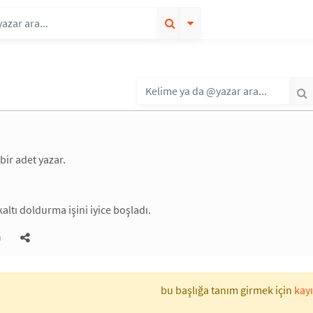
 bir adet yazar.
altı doldurma işini iyice boşladı.
)
bu başlığa tanım girmek için
kayı