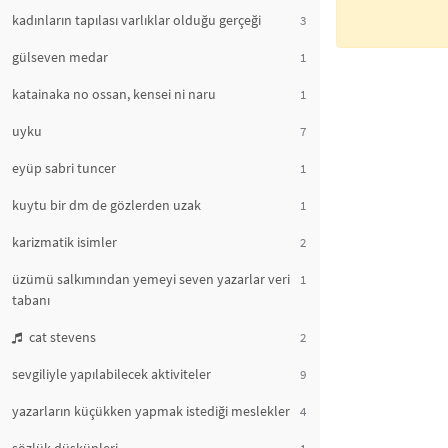
kadınların tapılası varlıklar olduğu gerçeği
3
gülseven medar
1
katainaka no ossan, kensei ni naru
1
uyku
7
eyüp sabri tuncer
1
kuytu bir dm de gözlerden uzak
1
karizmatik isimler
2
üzümü salkımından yemeyi seven yazarlar veri
1
tabanı
cat stevens
2
sevgiliyle yapılabilecek aktiviteler
9
yazarların küçükken yapmak istediği meslekler
4
1