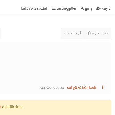
küfürsüz sözlük
turunçgiller
giriş
kayıt
sıralama
sayfa sonu
sol gözü kör kedi
23.12.2020 07:53
t
olabilirsiniz.