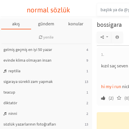
normal sözlük
bossigara
akış
gündem
konular
yenile
gelmiş geçmiş en iyi 50 yazar
4
1.
evinde klima olmayan insan
9
kızıl saç seven
reptilia
1
sigaraya sürekli zam yapmak
13
hi my i run
nick
teacup
1
(2)
(0
diktatör
2
ninni
2
sözlük yazarlarının fotoğrafları
13