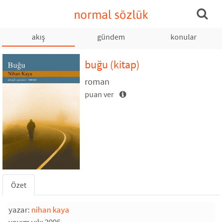
normal sözlük
akış
gündem
konular
buğu
(kitap)
roman
puan ver
Özet
yazar:
nihan kaya
yayım yılı: 2006