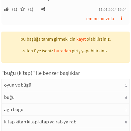
(1)
(1)
11.01.2024 16:04
emine pir zola
bu başlığa tanım girmek için
kayıt
olabilirsiniz.
zaten üye iseniz
buradan
giriş yapabilirsiniz.
"buğu (kitap)" ile benzer başlıklar
oyun ve bügü
1
buğu
6
agu bugu
1
kitap kitap kitap kitap ya rab ya rab
8